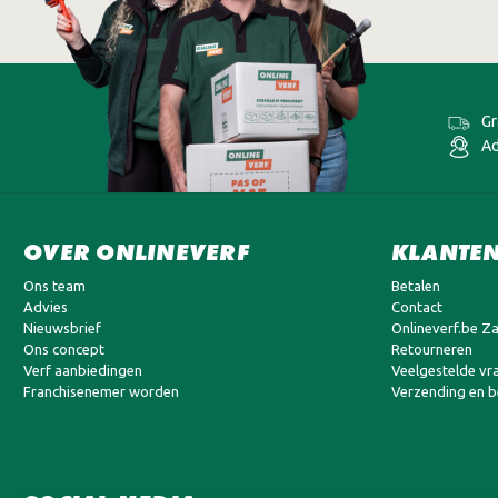
Gr
Ad
OVER ONLINEVERF
KLANTEN
Ons team
Betalen
Advies
Contact
Nieuwsbrief
Onlineverf.be Za
Ons concept
Retourneren
Verf aanbiedingen
Veelgestelde vr
Franchisenemer worden
Verzending en 