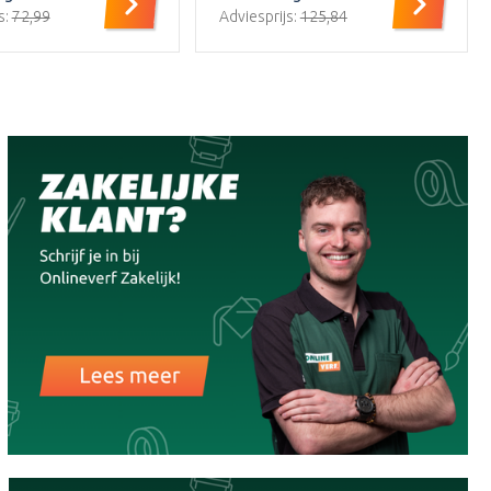
s:
€72,99
Adviesprijs:
€125,84