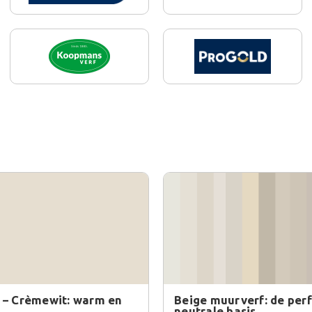
 – Crèmewit: warm en
Beige muurverf: de per
neutrale basis