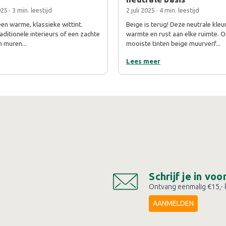
25 · 3 min. leestijd
2 juli 2025 · 4 min. leestijd
en warme, klassieke wittint.
Beige is terug! Deze neutrale kleu
aditionele interieurs of een zachte
warmte en rust aan elke ruimte. 
n muren...
mooiste tinten beige muurverf...
Lees meer
Schrijf je in vo
Ontvang eenmalig €15,- k
AANMELDEN