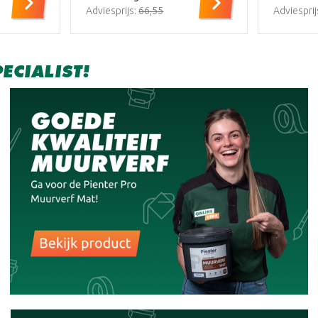
Adviesprijs:
€66,55
Adviesprij
ECIALIST!