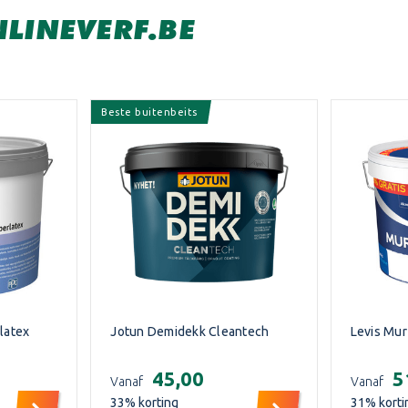
NLINEVERF.BE
Beste buitenbeits
latex
Jotun Demidekk Cleantech
Levis Mur
€45,00
€
Vanaf
Vanaf
33
% korting
31
% korti