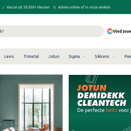
Keuze uit 50.000+ kleuren
Advies online of in onze winkels
Vind jou
Levis
Trimetal
Jotun
Sigma
Sikkens
Pie