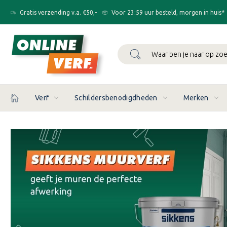
Gratis verzending v.a. €50,-
Voor 23:59 uur besteld, morgen in huis*
Zoeken
Verf
Schildersbenodigdheden
Merken