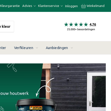
Kleurgarantie
Advies
Klantenservice
Winkelmand
Inloggen
w kleur
nter
Verfkleuren
Aanbiedingen