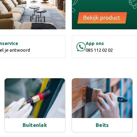
nservice
App ons
el je antwoord
085 112 02 02
Buitenlak
Beits