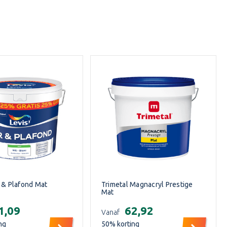
 & Plafond Mat
Trimetal Magnacryl Prestige
Mat
51,09
€62,92
Vanaf
ng
50
% korting