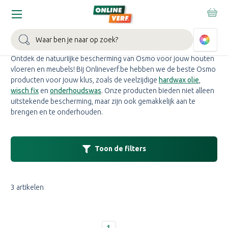
Home
Merken
Osmo
OSMO OLIE KOPEN
Zoeken
Ontdek de natuurlijke bescherming van Osmo voor jouw houten
vloeren en meubels! Bij Onlineverf.be hebben we de beste Osmo
producten voor jouw klus, zoals de veelzijdige
hardwax olie
,
wisch fix
en
onderhoudswas
. Onze producten bieden niet alleen
uitstekende bescherming, maar zijn ook gemakkelijk aan te
brengen en te onderhouden.
Toon de filters
3 artikelen
1