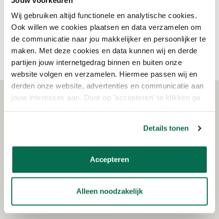
voor een mooie afwerking. En het beste van alles is dat onze
producten milieuvriendelijke zijn geproduceerd, dus je kunt je
Wij gebruiken altijd functionele en analytische cookies.
huis opknappen zonder je zorgen te maken over schadelijk
Ook willen we cookies plaatsen en data verzamelen om
chemicaliën! Kies voor Osmo en geniet van een veilige en
de communicatie naar jou makkelijker en persoonlijker te
milieuvriendelijke manier om je huis een extra boost te geven.
maken. Met deze cookies en data kunnen wij en derde
partijen jouw internetgedrag binnen en buiten onze
website volgen en verzamelen. Hiermee passen wij en
derden onze website, advertenties en communicatie aan
jouw interesses aan. Door op 'accepteren' te klikken ga
WAT KLANTEN VERTELLEN
je hiermee akkoord. Je kunt je voorkeuren altijd weer
aanpassen. Lees er meer over in ons cookiebeleid.
Details tonen
Schrijf je in voor de nieuwsbrief!
Accepteren
Ontvang eenmalig €15,- korting op je bestelling
vanaf €150!
Alleen noodzakelijk
AANMELDEN