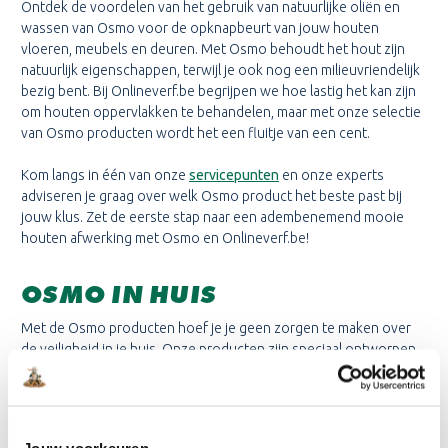
Ontdek de voordelen van het gebruik van natuurlijke oliën en
wassen van Osmo voor de opknapbeurt van jouw houten
vloeren, meubels en deuren. Met Osmo behoudt het hout zijn
natuurlijk eigenschappen, terwijl je ook nog een milieuvriendelijk
bezig bent. Bij Onlineverf.be begrijpen we hoe lastig het kan zijn
om houten oppervlakken te behandelen, maar met onze selectie
van Osmo producten wordt het een fluitje van een cent.
Kom langs in één van onze
servicepunten
en onze experts
adviseren je graag over welk Osmo product het beste past bij
jouw klus. Zet de eerste stap naar een adembenemend mooie
houten afwerking met Osmo en Onlineverf.be!
OSMO IN HUIS
Met de Osmo producten hoef je je geen zorgen te maken over
de veiligheid in je huis. Onze producten zijn speciaal ontworpen
voor gebruik binnenshuis en zijn veilig te gebruiken op houten
oppervlakken, zoals vloeren, meubels en deuren. De natuurlijke
oliën en wassen die in onze prudcten worden gebruiktm
behouden de natuurlijke eigenschappen van het hout en zorgen
Jouw voorkeuren