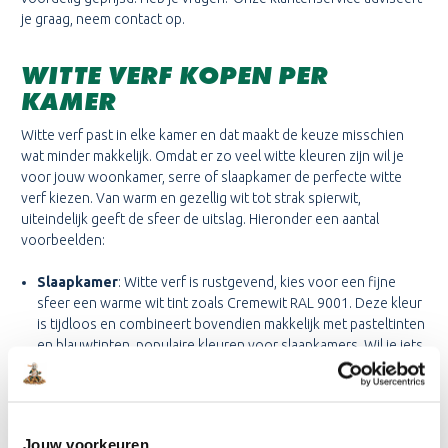
je graag, neem contact op.
WITTE VERF KOPEN PER
KAMER
Witte verf past in elke kamer en dat maakt de keuze misschien
wat minder makkelijk. Omdat er zo veel witte kleuren zijn wil je
voor jouw woonkamer, serre of slaapkamer de perfecte witte
verf kiezen. Van warm en gezellig wit tot strak spierwit,
uiteindelijk geeft de sfeer de uitslag. Hieronder een aantal
voorbeelden:
Slaapkamer
: Witte verf is rustgevend, kies voor een fijne
sfeer een warme wit tint zoals Cremewit RAL 9001. Deze kleur
is tijdloos en combineert bovendien makkelijk met pasteltinten
en blauwtinten, populaire kleuren voor slaapkamers. Wil je iets
aparts? Witte verf met glitters lijkt op een sterrenhemel, maar
daar heb je wat lef voor nodig.
Woonkamer
: Wit is een fijne kleur voor je woonkamer omdat
je er een goede basis mee legt. Jouw interieur komt mooi tot
Jouw voorkeuren