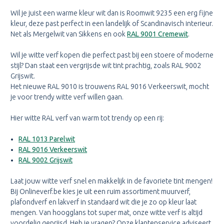
Wil je juist een warme kleur wit dan is Roomwit 9235 een erg fijne
kleur, deze past perfect in een landelijk of Scandinavisch interieur.
Net als Mergelwit van Sikkens en ook
RAL 9001 Cremewit
.
Wil je witte verf kopen die perfect past bij een stoere of moderne
stijl? Dan staat een vergrijsde wit tint prachtig, zoals RAL 9002
Grijswit.
Het nieuwe RAL 9010 is trouwens RAL 9016 Verkeerswit, mocht
je voor trendy witte verf willen gaan.
Hier witte RAL verf van warm tot trendy op een rij:
RAL 1013 Parelwit
RAL 9016 Verkeerswit
RAL 9002 Grijswit
Laat jouw witte verf snel en makkelijk in de favoriete tint mengen!
Bij Onlineverf.be kies je uit een ruim assortiment muurverf,
plafondverf en lakverf in standaard wit die je zo op kleur laat
mengen. Van hoogglans tot super mat, onze witte verf is altijd
voordelig geprijsd. Heb je vragen? Onze klantenservice adviseert