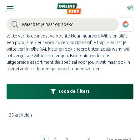
Home
Verfkleuren
Witte verf
WITTE VERF KOPEN
Zoeken
Witte verf is de meest verkochte kleur muurverf. Wit is en blijft
een populaire kleur voor muren, kozijnen of je trap. Hier laat je
witte verf in elke RAL kleur en ook andere tinten zoals warm wit
tot vergrijsde wittinten mengen. Bekijk hieronder ons
uitgebreide assortiment die speciaal voor jou in wit, maar ook in
allerlei andere kleuren gemengd kunnen worden.
Toon de filters
133 artikelen
1
2
3
…
6