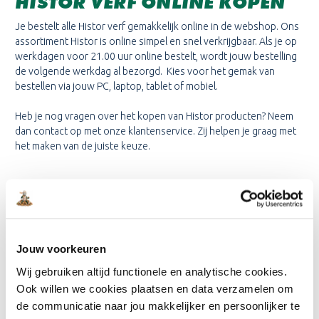
HISTOR VERF ONLINE KOPEN
Je bestelt alle Histor verf gemakkelijk online in de webshop. Ons
assortiment Histor is online simpel en snel verkrijgbaar. Als je op
werkdagen voor 21.00 uur online bestelt, wordt jouw bestelling
de volgende werkdag al bezorgd. Kies voor het gemak van
bestellen via jouw PC, laptop, tablet of mobiel.
Heb je nog vragen over het kopen van Histor producten? Neem
dan contact op met onze klantenservice. Zij helpen je graag met
het maken van de juiste keuze.
HISTOR PRIJS
Nog zo’n voordeel van onze online verf winkel, je ziet altijd direct
de Histor prijs die bij het verfproduct staat aangegeven. Wist je
dat er regelmatig Histor verf aanbiedingen zijn met aantrekkelijke
Jouw voorkeuren
prijzen?
Wij gebruiken altijd functionele en analytische cookies.
Wij maken jouw verf bestelling nog voordeliger: kijk bij de
Ook willen we cookies plaatsen en data verzamelen om
verfbenodigdheden naar de combideals. Een combideal is
de communicatie naar jou makkelijker en persoonlijker te
bijvoorbeeld een verfbakje met verfroller en beugel die je voor