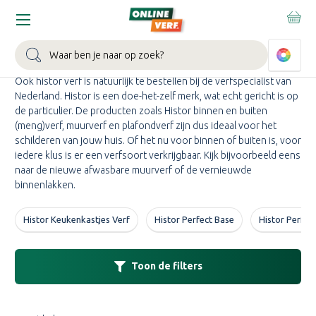
Home
Merken
Histor
HISTOR KOPEN
Zoeken
Ook histor verf is natuurlijk te bestellen bij de verfspecialist van
Nederland. Histor is een doe-het-zelf merk, wat echt gericht is op
de particulier. De producten zoals Histor binnen en buiten
(meng)verf, muurverf en plafondverf zijn dus ideaal voor het
schilderen van jouw huis. Of het nu voor binnen of buiten is, voor
iedere klus is er een verfsoort verkrijgbaar. Kijk bijvoorbeeld eens
naar de nieuwe afwasbare muurverf of de vernieuwde
binnenlakken.
Histor Keukenkastjes Verf
Histor Perfect Base
Histor Perfec
Toon de filters