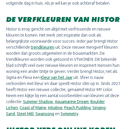
volgende dag in huis. Als je wil kan je ook achteraf betalen.
DE VERFKLEUREN VAN HISTOR
Histor is erop gericht om altijd met verfrissende en nieuwe
kleuren te komen. Het merk ziet inspiratie dan ook als
belangrijkste voorwaarde voor succes. Ieder jaar brengt Histor
verschillende
trendkleuren
uit. Deze nieuwe mengverf kleuren
worden dan groots uitgemeten in de bouwmarkten. De
trendkleuren worden ook getoond in VTWONEN. Dit bekende
blad schrijft veel over nieuwe kleuren en inspireert mensen hun
woning een ander tintje te geven. Verder brengt Histor, net als
Sigma en Flexa een
Kleur van het Jaar
uit. Sfeer is nauw
verbonden met kleur en daar speelt Histor slim op in. Sinds 2021
heeft Histor een nieuwe collectie, genaamd Histor MY color.
Neem een kijkje bij een aantal voorbeelden van kleuren uit deze
collectie:
Summer Shadow
,
Aquamarine Dream
,
Boulder
Lichen
,
Coast of Maine
,
Intuitive
,
Peach Pudding
,
Singing
Sand
,
Steel Mill
,
Swansong
en
Symmetry
.