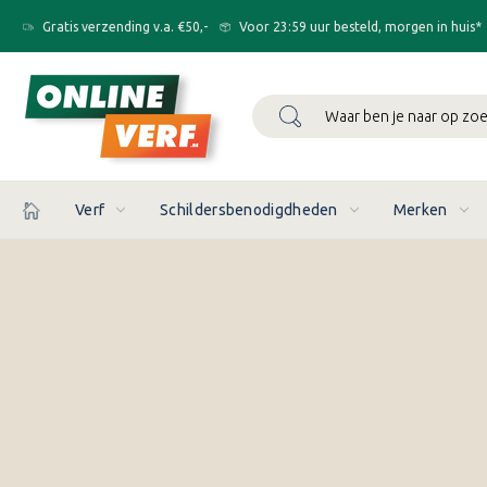
Gratis verzending v.a. €50,-
Voor 23:59 uur besteld, morgen in huis*
Zoeken
Verf
Schildersbenodigdheden
Merken