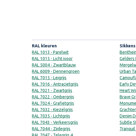
RAL kleuren
Sikkens
RAL 1013 - Parelwit
Bentheim
RAL 1015 - Licht ivoor
Gelders 
RAL 5004 - Zwartblauw
Mergelwi
RAL 6009 - Dennengroen
Urban Ta
RAL 7015 - Leigrijs
Camoufla
RAL 7016 - Antracietgrijs
Early De
RAL 7021 - Zwartgrijs
Heart Wo
RAL 7022 - Ombergrijs
Brave Gr
RAL 7024 - Grafietgrijs
Monumen
RAL 7032 - Kiezelgrijs
Grachten
RAL 7035 - Lichtgrijs
Denim Dr
RAL 7043 - Verkeersgrijs
Subtle S
RAL 7044 - Zijdegrijs
Tranquil
RAL 7047 - Telegrijs 4