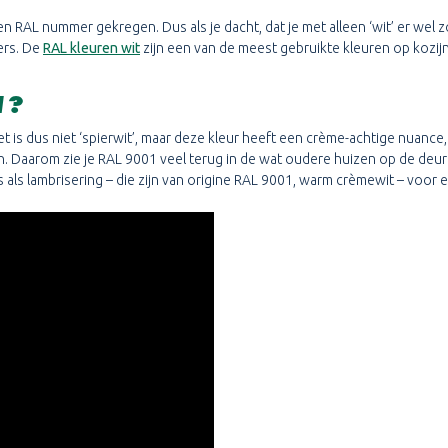
 RAL nummer gekregen. Dus als je dacht, dat je met alleen ‘wit’ er wel z
ers. De
RAL kleuren wit
zijn een van de meest gebruikte kleuren op kozij
1?
 Het is dus niet ‘spierwit’, maar deze kleur heeft een crème-achtige nuance
en. Daarom zie je RAL 9001 veel terug in de wat oudere huizen op de deur
es als lambrisering – die zijn van origine RAL 9001, warm crèmewit – voo