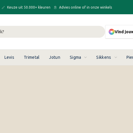
Keuze uit 50.000+ kleuren
Advies online of in onze winkels
Vind jou
Levis
Trimetal
Jotun
Sigma
Sikkens
Pie