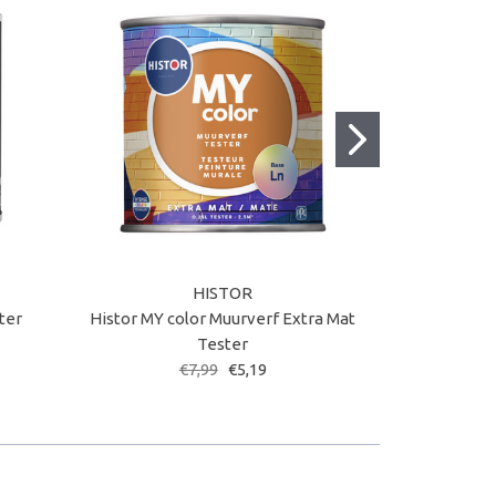
HISTOR
ter
Histor MY color Muurverf Extra Mat
His
Tester
€7,99
€5,19