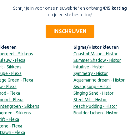
Schrijf je in voor onze nieuwsbrief en ontvang
€15 korting
op je eerste bestelling!
INSCHRIJVEN
 kleuren
Sigma/Histor kleuren
ergeel - Sikkens
Coast of Maine - Histor
Blauw - Flexa
Summer Shadow - Histor
t - Sikkens
Intuitive - Histor
upe - Flexa
Symmetry - Histor
ge Green - Flexa
Aquamarine dream - Histor
w - Flexa
Swangsong - Histor
od - Flexa
Singing Sand - Histor
ound - Flexa
Steel Mill - Histor
tengroen - Sikkens
Peach Pudding - Histor
groen - Sikkens
Boulder Lichen - Histor
ift - Flexa
tone - Flexa
 Dawn - Flexa