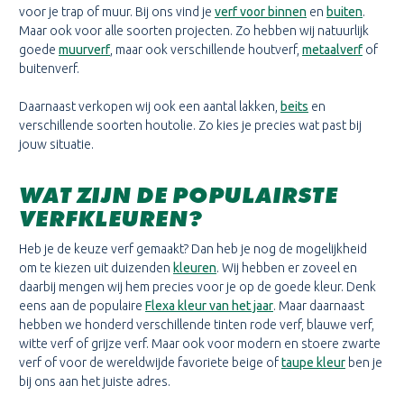
voor je trap of muur. Bij ons vind je
verf voor binnen
en
buiten
.
Maar ook voor alle soorten projecten. Zo hebben wij natuurlijk
goede
muurverf
, maar ook verschillende houtverf,
metaalverf
of
buitenverf.
Daarnaast verkopen wij ook een aantal lakken,
beits
en
verschillende soorten houtolie. Zo kies je precies wat past bij
jouw situatie.
WAT ZIJN DE POPULAIRSTE
VERFKLEUREN?
Heb je de keuze verf gemaakt? Dan heb je nog de mogelijkheid
om te kiezen uit duizenden
kleuren
. Wij hebben er zoveel en
daarbij mengen wij hem precies voor je op de goede kleur. Denk
eens aan de populaire
Flexa kleur van het jaar
. Maar daarnaast
hebben we honderd verschillende tinten rode verf, blauwe verf,
witte verf of grijze verf. Maar ook voor modern en stoere zwarte
verf of voor de wereldwijde favoriete beige of
taupe kleur
ben je
bij ons aan het juiste adres.