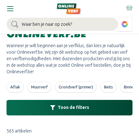
Home
Verf
VERF KOPEN BIJ
Zoeken
ONLINEVERF.BE
Wanneer je wilt beginnen aan je verfklus, dan kies je natuurlijk
voor Onlineverf.be. Wij zijn dé webshop op het gebied van verf
en verfbenodigdheden. Met duizenden producten vind jij bij ons
in de webshop alles wat je zoekt! Online verf bestellen, doe je bij
Onlineverf.be!
Aflak
Muurverf
Grondverf (primer)
Beits
Binnenv
Toon de filters
565 artikelen