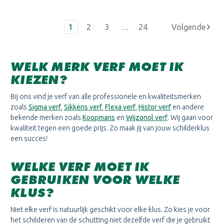
1
2
3
…
24
WELK MERK VERF MOET IK
KIEZEN?
Bij ons vind je verf van alle professionele en kwaliteitsmerken
zoals
Sigma verf
,
Sikkens verf
,
Flexa verf
,
Histor verf
en andere
bekende merken zoals
Koopmans
en
Wijzonol verf
. Wij gaan voor
kwaliteit tegen een goede prijs. Zo maak jij van jouw schilderklus
een succes!
WELKE VERF MOET IK
GEBRUIKEN VOOR WELKE
KLUS?
Niet elke verf is natuurlijk geschikt voor elke klus. Zo kies je voor
het schilderen van de schutting niet dezelfde verf die je gebruikt