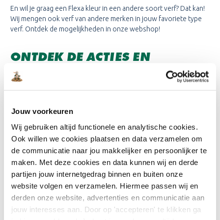
En wil je graag een Flexa kleur in een andere soort verf? Dat kan!
Wij mengen ook verf van andere merken in jouw favoriete type
verf. Ontdek de mogelijkheden in onze webshop!
ONTDEK DE ACTIES EN
COMBIDEALS IN ONZE
WEBSHOP
Onlineverf.be is de goedkoopste webshop in verf van Nederland
en België. En dat merk je! Niet alleen in je portemonnee maar ook
Jouw voorkeuren
met onze geweldige deals. Je vindt bij ons namelijk wekelijks
Wij gebruiken altijd functionele en analytische cookies.
verschillende acties, combideals en aanbiedingen. Wil je op de
Ook willen we cookies plaatsen en data verzamelen om
hoogte blijven van kortingscodes, acties en meer? Schrijf je dan in
de communicatie naar jou makkelijker en persoonlijker te
voor onze
nieuwsbrief
, zo mis je niets!
maken. Met deze cookies en data kunnen wij en derde
WAAR KOOP JE ONZE VERF?
partijen jouw internetgedrag binnen en buiten onze
website volgen en verzamelen. Hiermee passen wij en
Ben je nou niet zo van het online shoppen? Kom dan gerust eens
derden onze website, advertenties en communicatie aan
langs in onze verschillende
servicepunten
. Wij zitten verdeeld
jouw interesses aan. Door op 'accepteren' te klikken ga
over heel Nederland, zo hebben wij altijd een servicepunt bij jou