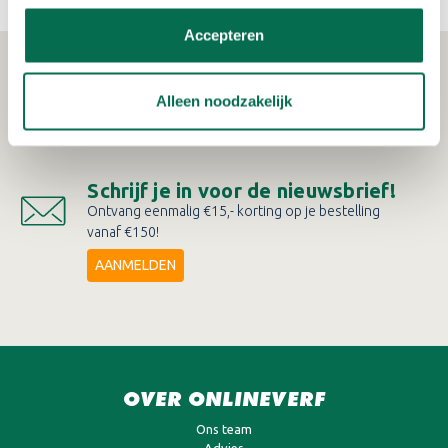
Accepteren
WAT KLANTEN VERTELLEN
Alleen noodzakelijk
Schrijf je in voor de nieuwsbrief!
Ontvang eenmalig €15,- korting op je bestelling
vanaf €150!
AANMELDEN
OVER ONLINEVERF
Ons team
Advies