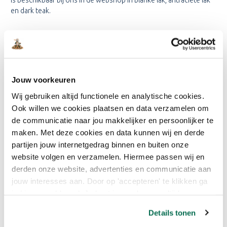
en dark teak.
VOORDELEN VAN TENCO BEITS
Tenco beitsen zijn de juiste keuzes voor jouw tuin! Een aantal
voordelen van Tenco beitsen:
Jouw voorkeuren
Droogt snel
Wij gebruiken altijd functionele en analytische cookies.
Reukarm
Ook willen we cookies plaatsen en data verzamelen om
Voorkomt vergrijzing van hout
de communicatie naar jou makkelijker en persoonlijker te
Vergeelt niet
Zijn op waterbasis
maken. Met deze cookies en data kunnen wij en derde
Is makkelijk aan te brengen
partijen jouw internetgedrag binnen en buiten onze
website volgen en verzamelen. Hiermee passen wij en
Heb je nog vragen over Tenco beits of over het schilderen van
derden onze website, advertenties en communicatie aan
het hout in jouw tuin? Neem dan contact op met onze
jouw interesses aan. Door op 'accepteren' te klikken ga
klantenservice. Wij helpen jouw met advies op het gebied van
je hiermee akkoord. Je kunt je voorkeuren altijd weer
advies, inspiratie en verf. En heb je haast? Dat kan! Want voor
aanpassen. Lees er meer over in ons cookiebeleid.
23:59 uur besteld is dezelfde dag verzonden.
Details tonen