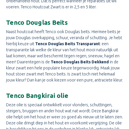
onbehandeld hout. Dat is perfect wanneer je reparaties uit wil
voeren. Tenco Houtcoat Zwart is er in 2,5 en 5 liter.
Tenco Douglas Beits
Naast houtcoat heeft Tenco ook Douglas beits. Hiermee beits je
jouw Douglas overkapping, schuur, veranda of schutting. Je hebt
hierbij keuze uit
Tenco Douglas Beits Transparant
: een
transparante lak welke de kleur van het hout mooi natuurlijk uit
laat komen, maar wel beschermt tegen regen, sneeuw, hagel en
meer! Daarentegen is de
Tenco Douglas Beits Dekkend
in de
kleur zwart een hele populaire keuze tegenwoordig. Maak jouw
hout stoer zwart met Tenco beits. Is zwart toch niet helemaal
jouw kleur? Dan kan je ook kiezen voor een pure, antraciete kleur.
Tenco Bangkirai olie
Deze olie is speciaal ontwikkelt voor vlonders, schuttingen,
steigers, bruggen en ander hout wat nat wordt. Deze Bangkirai
olie helpt om het hout er weer zo goed als nieuw uit te laten zien.
Deze olie dringt diep in het hout en voorkomt vergrijzing. De olie
is beschikbaar bij ons in de webshop in blanke lak, antraciete lak