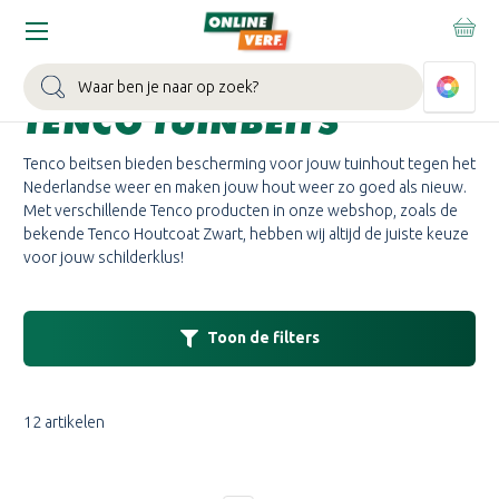
Home
Merken
Tenco
TENCO BEITS KOPEN |
Zoeken
TENCO TUINBEITS
Tenco beitsen bieden bescherming voor jouw tuinhout tegen het
Nederlandse weer en maken jouw hout weer zo goed als nieuw.
Met verschillende Tenco producten in onze webshop, zoals de
bekende Tenco Houtcoat Zwart, hebben wij altijd de juiste keuze
voor jouw schilderklus!
Toon de filters
12 artikelen