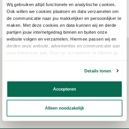
Wij gebruiken altijd functionele en analytische cookies.
over welke coating het beste past bij jouw specifieke klus of
project? Neem dan gerust contact op met onze verfexperts. Zij
Ook willen we cookies plaatsen en data verzamelen om
helpen je graag verder.
de communicatie naar jou makkelijker en persoonlijker te
maken. Met deze cookies en data kunnen wij en derde
partijen jouw internetgedrag binnen en buiten onze
website volgen en verzamelen. Hiermee passen wij en
derden onze website, advertenties en communicatie aan
WAT KLANTEN VERTELLEN
jouw interesses aan. Door op 'accepteren' te klikken ga
je hiermee akkoord. Je kunt je voorkeuren altijd weer
aanpassen. Lees er meer over in ons cookiebeleid.
Details tonen
Schrijf je in voor de nieuwsbrief!
Accepteren
Ontvang eenmalig €15,- korting op je bestelling
vanaf €150!
AANMELDEN
Alleen noodzakelijk