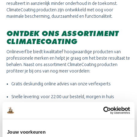
resulteert in aanzienlijk minder onderhoud in de toekomst.
ClimateCoating producten zijn ontwikkeld met oog voor
maximale bescherming, duurzaamheid en functionaliteit.
ONTDEK ONS ASSORTIMENT
CLIMATECOATING
Onlineverf.be biedt kwalitatief hoogwaardige producten van
professionele merken en helpt je graag om het beste resultaat te
behalen. Naast ons assortiment ClimateCoating producten
profiteer je bij ons van nog meer voordelen:
Gratis deskundig online advies van onze verfexperts
Snelle levering: voor 22:00 uur besteld, morgen in huis
De mogelijkheid om achteraf te betalen
De voordeligste webshop in verf van Nederland
Jouw voorkeuren
Heb je vragen over ClimateCoating producten of wil je advies