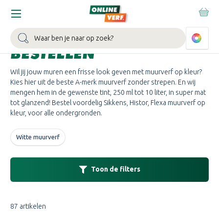
Home
Verf
Muurverf
Muurverf op kleur
MUURVERF OP KLEUR
Zoeken
BESTELLEN
Wil jij jouw muren een frisse look geven met muurverf op kleur?
Kies hier uit de beste A-merk muurverf zonder strepen. En wij
mengen hem in de gewenste tint, 250 ml tot 10 liter, in super mat
tot glanzend! Bestel voordelig Sikkens, Histor, Flexa muurverf op
kleur, voor alle ondergronden.
Witte muurverf
Toon de filters
87 artikelen