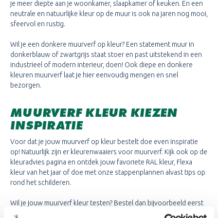
je meer diepte aan je woonkamer, slaapkamer of keuken. En een
neutrale en natuurlijke kleur op de muur is ook na jaren nog mooi,
sfeervol en rustig.
Wil je een donkere muurverf op kleur? Een statement muur in
donkerblauw of zwartgrijs staat stoer en past uitstekend in een
industrieel of modern interieur, doen! Ook diepe en donkere
kleuren muurverf laat je hier eenvoudig mengen en snel
bezorgen.
MUURVERF KLEUR KIEZEN
INSPIRATIE
Voor dat je jouw muurverf op kleur bestelt doe even inspiratie
op! Natuurlijk zijn er kleurenwaaiers voor muurverf. Kijk ook op de
kleuradvies pagina en ontdek jouw favoriete RAL kleur, Flexa
kleur van het jaar of doe met onze stappenplannen alvast tips op
rond het schilderen.
Wil je jouw muurverf kleur testen? Bestel dan bijvoorbeeld eerst
een kleine hoeveelheid van 250 ml. Weet je al welke muurverf op