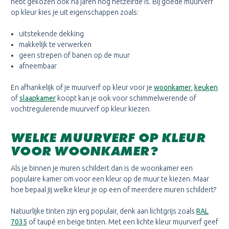
hebt gekozen ook na jaren nog hetzelfde is. Bij goede muurverf
op kleur kies je uit eigenschappen zoals:
uitstekende dekking
makkelijk te verwerken
geen strepen of banen op de muur
afneembaar
En afhankelijk of je muurverf op kleur voor je
woonkamer
,
keuken
of
slaapkamer
koopt kan je ook voor schimmelwerende of
vochtregulerende muurverf op kleur kiezen.
WELKE MUURVERF OP KLEUR
VOOR WOONKAMER?
Als je binnen je muren schildert dan is de woonkamer een
populaire kamer om voor een kleur op de muur te kiezen. Maar
hoe bepaal jij welke kleur je op een of meerdere muren schildert?
Natuurlijke tinten zijn erg populair, denk aan lichtgrijs zoals
RAL
7035
of taupé en beige tinten. Met een lichte kleur muurverf geef