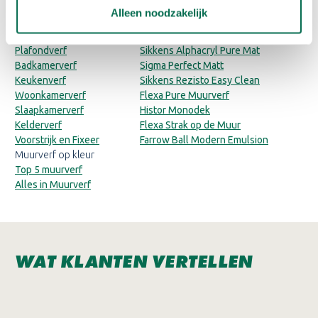
Categorieën
Producten
Alleen noodzakelijk
Muurverf binnen
Sigma Pearl Clean Matt
Muurverf buiten
Sigmatex Superlatex Matt
Plafondverf
Sikkens Alphacryl Pure Mat
Badkamerverf
Sigma Perfect Matt
Keukenverf
Sikkens Rezisto Easy Clean
Woonkamerverf
Flexa Pure Muurverf
Slaapkamerverf
Histor Monodek
Kelderverf
Flexa Strak op de Muur
Voorstrijk en Fixeer
Farrow Ball Modern Emulsion
Muurverf op kleur
Top 5 muurverf
Alles in Muurverf
WAT KLANTEN VERTELLEN