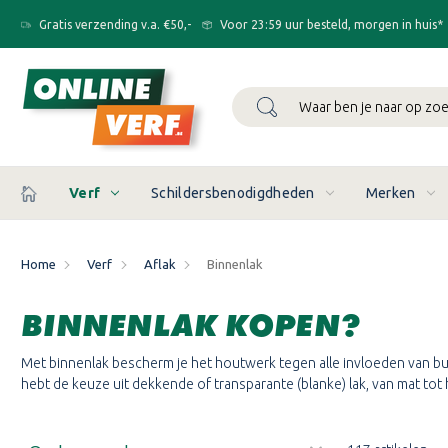
Gratis verzending v.a. €50,-
Voor 23:59 uur besteld, morgen in huis*
Zoeken
Verf
Schildersbenodigdheden
Merken
Home
Verf
Aflak
Binnenlak
BINNENLAK KOPEN?
Met binnenlak bescherm je het houtwerk tegen alle invloeden van bui
hebt de keuze uit dekkende of transparante (blanke) lak, van mat tot 