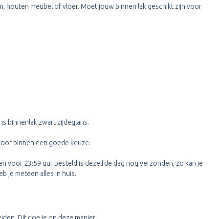
zijn, houten meubel of vloer. Moet jouw binnen lak geschikt zijn voor
ens binnenlak zwart zijdeglans.
ak voor binnen een goede keuze.
gen voor 23:59 uur besteld is dezelfde dag nog verzonden, zo kan je
b je meteen alles in huis.
iden. Dit doe je op deze manier: