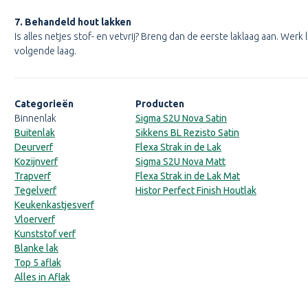
7. Behandeld hout lakken
Is alles netjes stof- en vetvrij? Breng dan de eerste laklaag aan. Wer
volgende laag.
Categorieën
Producten
Binnenlak
Sigma S2U Nova Satin
Buitenlak
Sikkens BL Rezisto Satin
Deurverf
Flexa Strak in de Lak
Kozijnverf
Sigma S2U Nova Matt
Trapverf
Flexa Strak in de Lak Mat
Tegelverf
Histor Perfect Finish Houtlak
Keukenkastjesverf
Vloerverf
Kunststof verf
Blanke lak
Top 5 aflak
Alles in Aflak