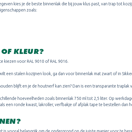
gegeven kies je de beste binnenlak die bij jouw klus past, van trap tot ko
eigenschappen zoals:
 OF KLEUR?
ste kiezen voor RAL 9010 of RAL 9016.
 wilt een stalen kozijnen look, ga dan voor binnenlak mat zwart of in Sikk
ehouden blijft en je de houtnerf kan zien? Dan is een transparante trapl
erschillende hoeveelheden zoals binnenlak 750 ml tot 2,5 liter. Op werkda
een ronde kwast, lakroller, verfbakje of afplak tape te bestellen dan he
NNEN?
t is vooral belangrijk om de ondergrond op de juiste manier voor te bere