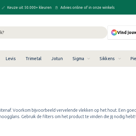
Keuze uit 50.000+ kleuren
Advies online of in onze winkels
Vind jou
Levis
Trimetal
Jotun
Sigma
Sikkens
Pi
tenaf. Voorkom bijvoorbeeld vervelende vlekken op het hout. Een goede 
hoogglans. Gebruik de filters om het product te vinden die jij nodig hebt!