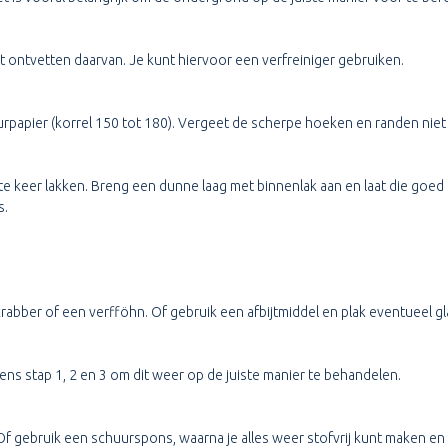
 ontvetten daarvan. Je kunt hiervoor een verfreiniger gebruiken.
rpapier (korrel 150 tot 180). Vergeet de scherpe hoeken en randen niet 
keer lakken. Breng een dunne laag met binnenlak aan en laat die goed d
s.
rabber of een verfföhn. Of gebruik een afbijtmiddel en plak eventueel gla
ns stap 1, 2 en 3 om dit weer op de juiste manier te behandelen.
 Of gebruik een schuurspons, waarna je alles weer stofvrij kunt maken en