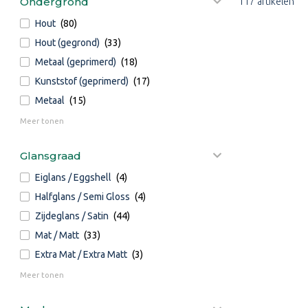
Ondergrond
117 artikelen
Hout
(80)
Hout (gegrond)
(33)
Metaal (geprimerd)
(18)
Kunststof (geprimerd)
(17)
Metaal
(15)
Meer tonen
Glansgraad
Eiglans / Eggshell
(4)
Halfglans / Semi Gloss
(4)
Zijdeglans / Satin
(44)
Mat / Matt
(33)
Extra Mat / Extra Matt
(3)
Meer tonen