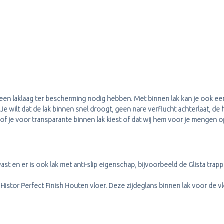
een laklaag ter bescherming nodig hebben. Met binnen lak kan je ook een
 Je wilt dat de lak binnen snel droogt, geen nare verflucht achterlaat, 
 of je voor transparante binnen lak kiest of dat wij hem voor je mengen op
jtvast en er is ook lak met anti-slip eigenschap, bijvoorbeeld de Glista trap
 Histor Perfect Finish Houten vloer. Deze zijdeglans binnen lak voor de v