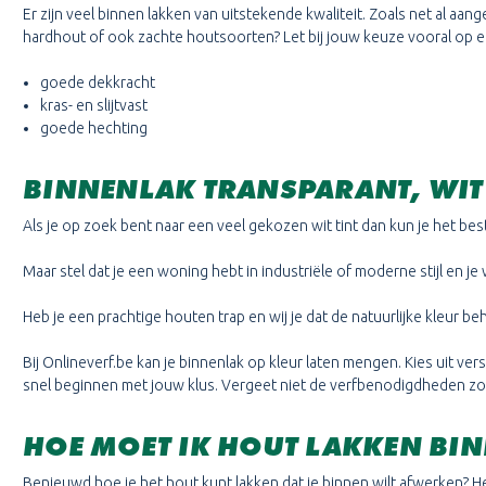
Er zijn veel binnen lakken van uitstekende kwaliteit. Zoals net al aan
hardhout of ook zachte houtsoorten? Let bij jouw keuze vooral op 
goede dekkracht
kras- en slijtvast
goede hechting
BINNENLAK TRANSPARANT, WIT
Als je op zoek bent naar een veel gekozen wit tint dan kun je het be
Maar stel dat je een woning hebt in industriële of moderne stijl en je
Heb je een prachtige houten trap en wij je dat de natuurlijke kleur b
Bij Onlineverf.be kan je binnenlak op kleur laten mengen. Kies uit v
snel beginnen met jouw klus. Vergeet niet de verfbenodigdheden zoals 
HOE MOET IK HOUT LAKKEN BI
Benieuwd hoe je het hout kunt lakken dat je binnen wilt afwerken? He