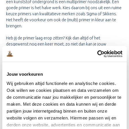
een kunststof ondergrond is een multiprimer noodzakelijk. Een
goede primer is het halve werk. Kies daarom bij ons uit een ruime
keuze primers van kwalitatieve merken zoals Sigma of Sikkens.
Het heeft de voorkeur om ook de (multi) primer in kleur aan te
brengen.
Heb jij de primer laag erop zitten? Kijk dan altijd of het
desgewenst nog een keer moet, zo niet dan kan je jouw
keukenkastjes gaan lakken. Kies hiervoor onze beste verf voor
keukenkastjes op deze pagina!
VERF VOOR KEUKENKASTJES
Jouw voorkeuren
VAN PROFESSIONELE MERKEN
Wij gebruiken altijd functionele en analytische cookies.
Bij Onlineverf.be krijg je altijd verf van uitstekende kwaliteit. Naast
Ook willen we cookies plaatsen en data verzamelen om
verf voor keukenkastjes ben je bij ons aan het juiste adres om
de communicatie naar jou makkelijker en persoonlijker te
alles te kopen voor jouw schilderklus. Je koopt bijvoorbeeld
maken. Met deze cookies en data kunnen wij en derde
kwasten, verf, verfbakjes en afplaktape gemakkelijk op dezelfde
partijen jouw internetgedrag binnen en buiten onze
plek. Maar dat is niet de enige reden om voor ons te kiezen, bij
website volgen en verzamelen. Hiermee passen wij en
Onlineverf.be krijg je:
derden onze website, advertenties en communicatie aan