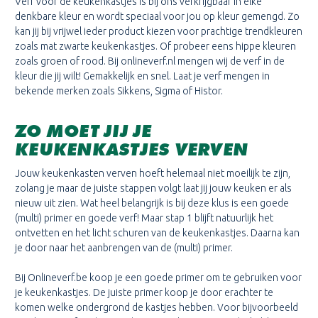
Verf voor de keukenkastjes is bij ons verkrijgbaar in elke
denkbare kleur en wordt speciaal voor jou op kleur gemengd. Zo
kan jij bij vrijwel ieder product kiezen voor prachtige trendkleuren
zoals mat zwarte keukenkastjes. Of probeer eens hippe kleuren
zoals groen of rood. Bij onlineverf.nl mengen wij de verf in de
kleur die jij wilt! Gemakkelijk en snel. Laat je verf mengen in
bekende merken zoals Sikkens, Sigma of Histor.
ZO MOET JIJ JE
KEUKENKASTJES VERVEN
Jouw keukenkasten verven hoeft helemaal niet moeilijk te zijn,
zolang je maar de juiste stappen volgt laat jij jouw keuken er als
nieuw uit zien. Wat heel belangrijk is bij deze klus is een goede
(multi) primer en goede verf! Maar stap 1 blijft natuurlijk het
ontvetten en het licht schuren van de keukenkastjes. Daarna kan
je door naar het aanbrengen van de (multi) primer.
Bij Onlineverf.be koop je een goede primer om te gebruiken voor
je keukenkastjes. De juiste primer koop je door erachter te
komen welke ondergrond de kastjes hebben. Voor bijvoorbeeld