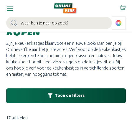
Home
Verf
Aflak
Keukenkastjesverf
KEUKENKASTJES VERF
Zoeken
KOPEN
Zijn je keukenkastjes klaar voor een nieuwe look? Dan ben je bij
Onlineverf.be aan het juiste adres! Verf voor op de keukenkastjes
helpt je keuken te beschermen tegen krassen en huidvet. Jouw
keuken heeft nooit meer vieze vingers op de kastjes zitten! Bij
ons koop je verf voor de keukenkastjes in verschillende soorten
en maten, van hoogglans tot mat.
Toon de filters
17 artikelen