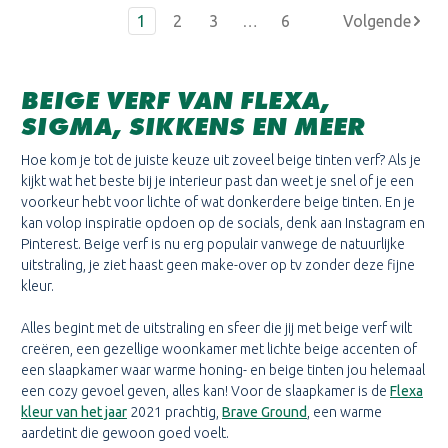
1
2
3
…
6
BEIGE VERF VAN FLEXA,
SIGMA, SIKKENS EN MEER
Hoe kom je tot de juiste keuze uit zoveel beige tinten verf? Als je
kijkt wat het beste bij je interieur past dan weet je snel of je een
voorkeur hebt voor lichte of wat donkerdere beige tinten. En je
kan volop inspiratie opdoen op de socials, denk aan Instagram en
Pinterest. Beige verf is nu erg populair vanwege de natuurlijke
uitstraling, je ziet haast geen make-over op tv zonder deze fijne
kleur.
Alles begint met de uitstraling en sfeer die jij met beige verf wilt
creëren, een gezellige woonkamer met lichte beige accenten of
een slaapkamer waar warme honing- en beige tinten jou helemaal
een cozy gevoel geven, alles kan! Voor de slaapkamer is de
Flexa
kleur van het jaar
2021 prachtig,
Brave Ground
, een warme
aardetint die gewoon goed voelt.