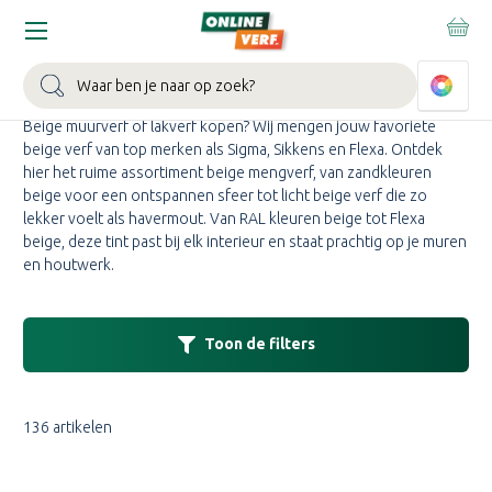
Home
Verfkleuren
Beige verf
BEIGE VERF KOPEN
Zoeken
Beige muurverf of lakverf kopen? Wij mengen jouw favoriete
beige verf van top merken als Sigma, Sikkens en Flexa. Ontdek
hier het ruime assortiment beige mengverf, van zandkleuren
beige voor een ontspannen sfeer tot licht beige verf die zo
lekker voelt als havermout. Van RAL kleuren beige tot Flexa
beige, deze tint past bij elk interieur en staat prachtig op je muren
en houtwerk.
Toon de filters
136 artikelen