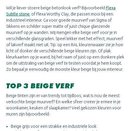
Wil je liever stoere beige betonlook verf? Bijvoorbeeld
Flexa
Subtle stone
, of Flexa Worthy Clay, die passen mooi bij een
industrieel interieur. Ga voor goede muurverf van Sigma of
Sikkens en schilder super matte of juist chique glanzende
muurverf op je wanden. Wij mengen elke beige verf voor je in
verschillende glansgraden. Speel lekker met het effect, muurverf
of lakverf maakt niet uit. Tip: op een RAL kleurenwaaier zie je hoe
licht of donker de verschillende beige kleuren zijn. Of plak
kleurkaarten op je wand, bij het raam of juist op een donkere plek
om de uitstraling van beige verf te testen voordat je hem koopt.
Zo bepaal je eenvoudig de mooiste kleur beige bij jouw interieur.
TOP 3 BEIGE VERF
Beige tinten zijn er van trendy tot tijdloos, wat is nou de meest
verkochte beige muurverf? En welke sfeer creëer je ermee in je
woonkamer, keuken of slaapkamer? Veel gekozen kleuren voor
muren zijn bijvoorbeeld:
Beige grijs voor een strakke en industriële look