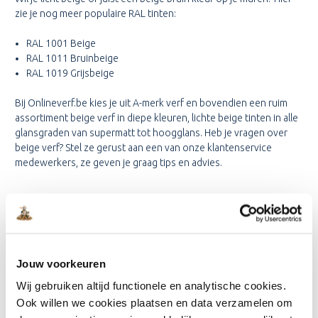
zie je nog meer populaire RAL tinten:
RAL 1001 Beige
RAL 1011 Bruinbeige
RAL 1019 Grijsbeige
Bij Onlineverf.be kies je uit A-merk verf en bovendien een ruim
assortiment beige verf in diepe kleuren, lichte beige tinten in alle
glansgraden van supermatt tot hoogglans. Heb je vragen over
beige verf? Stel ze gerust aan een van onze klantenservice
medewerkers, ze geven je graag tips en advies.
BEIGE VERF KOPEN PER
KAMER
Omdat beige een erg natuurlijke kleur is, kan je deze in elke kamer
als muurverf kiezen. Ook voor houten kozijnen of deuren is een
Jouw voorkeuren
prachtige bruin beige of grijs beige een prachtig alternatief als je
Wij gebruiken altijd functionele en analytische cookies.
uitgekeken bent op wit of zwart. Welke sfeer creëer je met beige
Ook willen we cookies plaatsen en data verzamelen om
verf in je woonkamer, slaapkamer of kinderkamer? Hier een aantal