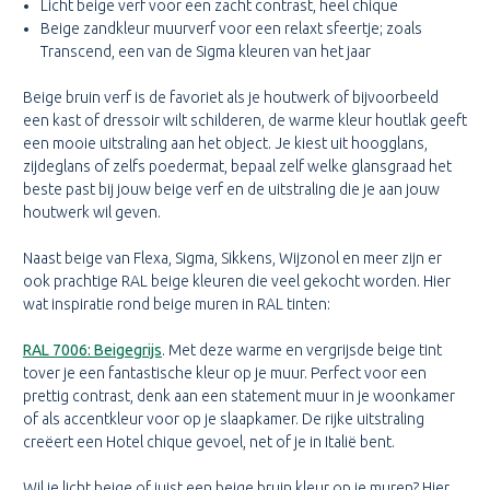
Licht beige verf voor een zacht contrast, heel chique
Beige zandkleur muurverf voor een relaxt sfeertje; zoals
Transcend, een van de Sigma kleuren van het jaar
Beige bruin verf is de favoriet als je houtwerk of bijvoorbeeld
een kast of dressoir wilt schilderen, de warme kleur houtlak geeft
een mooie uitstraling aan het object. Je kiest uit hoogglans,
zijdeglans of zelfs poedermat, bepaal zelf welke glansgraad het
beste past bij jouw beige verf en de uitstraling die je aan jouw
houtwerk wil geven.
Naast beige van Flexa, Sigma, Sikkens, Wijzonol en meer zijn er
ook prachtige RAL beige kleuren die veel gekocht worden. Hier
wat inspiratie rond beige muren in RAL tinten:
RAL 7006: Beigegrijs
. Met deze warme en vergrijsde beige tint
tover je een fantastische kleur op je muur. Perfect voor een
prettig contrast, denk aan een statement muur in je woonkamer
of als accentkleur voor op je slaapkamer. De rijke uitstraling
creëert een Hotel chique gevoel, net of je in Italië bent.
Wil je licht beige of juist een beige bruin kleur op je muren? Hier