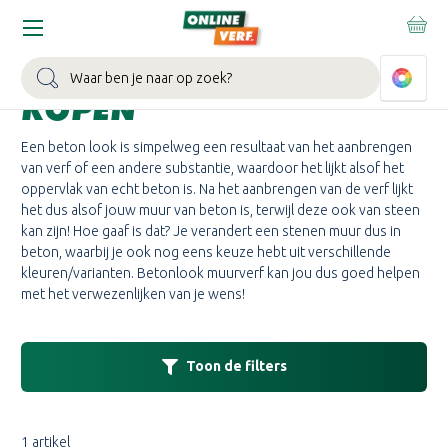
Home
Verf
Betonlook verf
BETONLOOK VERF
Zoeken
KOPEN
Een beton look is simpelweg een resultaat van het aanbrengen
van verf of een andere substantie, waardoor het lijkt alsof het
oppervlak van echt beton is. Na het aanbrengen van de verf lijkt
het dus alsof jouw muur van beton is, terwijl deze ook van steen
kan zijn! Hoe gaaf is dat? Je verandert een stenen muur dus in
beton, waarbij je ook nog eens keuze hebt uit verschillende
kleuren/varianten. Betonlook muurverf kan jou dus goed helpen
met het verwezenlijken van je wens!
Toon de filters
1 artikel