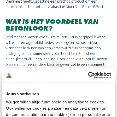
Daarnaast heeft Alabastine een prachtig product om een
betonlook na te bootsen: Alabastine MuurGlad Beton Effect.
WAT IS HET VOORDEEL VAN
BETONLOOK?
Veel mensen kiezen voor witte muren. Dat is begrijpelijk want
witte muren ogen altijd netjes, verzorgd en schoon. Maar
wanneer alle muren van een kamer wit zijn, is het soms een
uitdaging om de kamer sfeervol in te richten. Er mist een
duidelijke structuur en indeling. Door er bewust voor te kiezen
om een muur een andere kleur te geven zet je een statement.
4 VOORDELEN VAN EEN
BETONLOOK MUUR
Jouw voorkeuren
Grijs is een neutrale kleur die je makkelijk combineert
Wij gebruiken altijd functionele en analytische cookies.
De grijze betonlook heeft een rustige uitstraling
Ook willen we cookies plaatsen en data verzamelen om
de communicatie naar jou makkelijker en persoonlijker te
Je hoeft maar één muur in betonlook te schilderen voor een