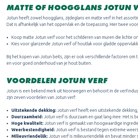
MATTE OF HOOGGLANS JOTUN V
Jotun heeft zowel hoogglans, zijdeglans en matte verf in het assortime
Dat is afhankelijk van het oppervlak en de toepassing. Hier twee voo
Koop matte Jotun verf voor het schilderen van muren die lichte
Kies voor glanzende Jotun verf of houtlak voor gladde oppervlakk
Bij het kopen van Jotun beits, zijn er ook verschillende factoren 
en voor goed onderhoud van je hout buiten.
VOORDELEN JOTUN VERF
Jotun is een bekend merk uit Noorwegen en behoort in de verfindust
zijn zeven voordelen van Jotun verf:
Uitstekende dekking:
Jotun verf heeft een uitstekende dekking, 
Duurzaamheid:
Jotun verf is duurzaam en gaat lang mee. Het is b
Hoge kwaliteit:
Jotun verf is gemaakt van hoogwaardige ingrediën
Weerbestendigheid:
Jotun verf is bestand tegen extreme weer
Milieuvriendelijk:
Jotun verf is milieuvriendelijk en bevat minder