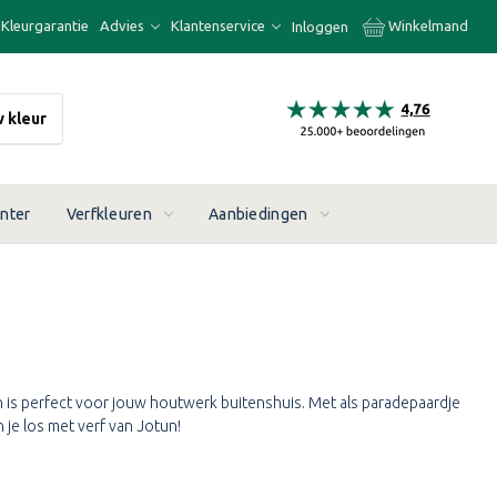
Kleurgarantie
Advies
Klantenservice
Winkelmand
Inloggen
w kleur
enter
Verfkleuren
Aanbiedingen
n is perfect voor jouw houtwerk buitenshuis. Met als paradepaardje
 je los met verf van Jotun!