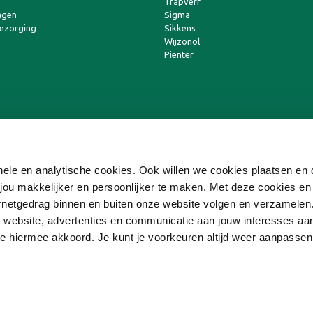
Trapverf
agen
Sigma
bezorging
Sikkens
Wijzonol
Pienter
ionele en analytische cookies. Ook willen we cookies plaatsen e
ou makkelijker en persoonlijker te maken. Met deze cookies en
ternetgedrag binnen en buiten onze website volgen en verzamele
 website, advertenties en communicatie aan jouw interesses aa
 je hiermee akkoord. Je kunt je voorkeuren altijd weer aanpasse
Copyright © 2026 Online-Verf Franchise BV
Algemene Voorwaarden
|
Disclaimer
|
Privacyverklaring