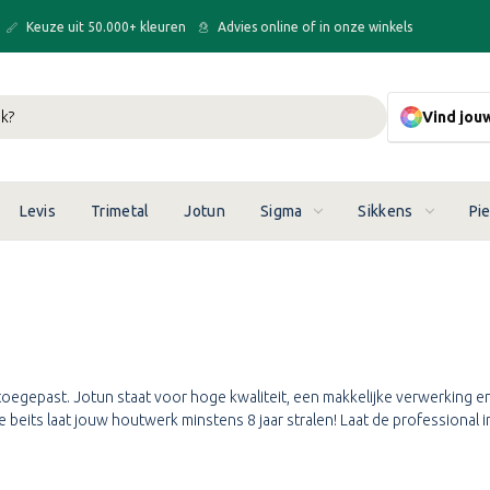
Keuze uit 50.000+ kleuren
Advies online of in onze winkels
Vind jou
Levis
Trimetal
Jotun
Sigma
Sikkens
Pi
toegepast. Jotun staat voor hoge kwaliteit, een makkelijke verwerking e
eits laat jouw houtwerk minstens 8 jaar stralen! Laat de professional in