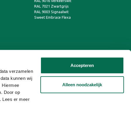
RAL 9016 Verkeerswit
RAL 7021 Zwartgrijs
RAL 9003 Signaalwit
Sweet Embrace Flexa
Accepteren
n data verzamelen
 data kunnen wij
Alleen noodzakelijk
n. Hiermee
n. Door op
n. Lees er meer