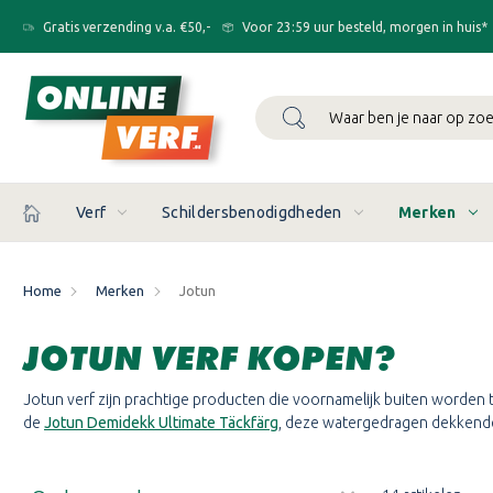
Gratis verzending v.a. €50,-
Voor 23:59 uur besteld, morgen in huis*
Zoeken
Verf
Schildersbenodigdheden
Merken
Home
Merken
Jotun
JOTUN VERF KOPEN?
Jotun verf zijn prachtige producten die voornamelijk buiten worden 
de
Jotun Demidekk Ultimate Täckfärg
, deze watergedragen dekkende b