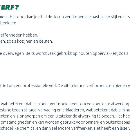
ERF?
nt. Hierdoor kan je altijd de Jotun verf kopen die past bij de stijl en ui
rbeelden:
 oneffenheden hebben.
en, zoals kozijnen en deuren.
om te overwegen. Beits wordt vaak gebruikt op houten oppervlakken, zo
rie tot zeer professionele verf. De uitstekende verf producten bieden 
wat betekent dat je minder verf nodig heeft om een perfecte afwerking te 
estand tegen slijtage, vervaging en afbladderen, wat betekent dat je mind
ten en is ontworpen om een uitstekende afwerking te bieden. Het heeft 
somstandigheden en kan worden gebruikt voor binnen- en buitentoepas
 schadelijke chemicaliën dan veel andere verfmerken. Het heeft een lage 