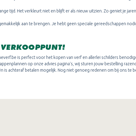
e tijd. Het verkleurt niet en blijft er als nieuw uitzien. Zo geniet je jare
is gemakkelijk aan te brengen. Je hebt geen speciale gereedschappen nodi
N VERKOOPPUNT!
lineverf.be is perfect voor het kopen van verf en allerlei schilders benod
 stappenplannen op onze advies pagina's, wij sturen jouw bestelling raze
én is achteraf betalen mogelijk. Nog niet genoeg redenen om bij ons te be