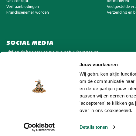
Ons concept
Retourneren
Verf aanbiedingen
Veelgestelde vr
Franchisenemer worden
Verzending en 
SOCIAL MEDIA
Blijf op de hoogte van nieuwe ontwikkelingen en
aanbiedingen.
Jouw voorkeuren
Wij gebruiken altijd funct
om de communicatie naar j
en derde partijen jouw in
passen wij en derden onze
'accepteren' te klikken ga
over in ons cookiebeleid.
Details tonen