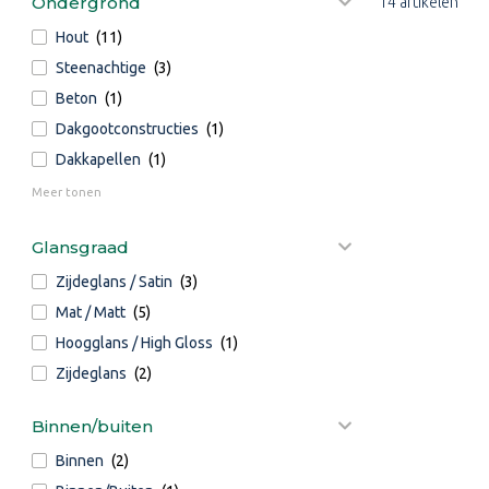
Ondergrond
14 artikelen
Hout
(11)
Steenachtige
(3)
Beton
(1)
Dakgootconstructies
(1)
Dakkapellen
(1)
Meer tonen
Glansgraad
Zijdeglans / Satin
(3)
Mat / Matt
(5)
Hoogglans / High Gloss
(1)
Zijdeglans
(2)
Binnen/buiten
Binnen
(2)