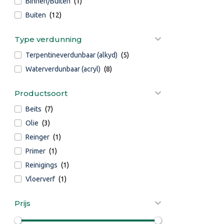
Binnen/Buiten
(1)
Buiten
(12)
Type verdunning
Terpentineverdunbaar (alkyd)
(5)
Waterverdunbaar (acryl)
(8)
Productsoort
Beits
(7)
Olie
(3)
Reinger
(1)
Primer
(1)
Reinigings
(1)
Vloerverf
(1)
Prijs