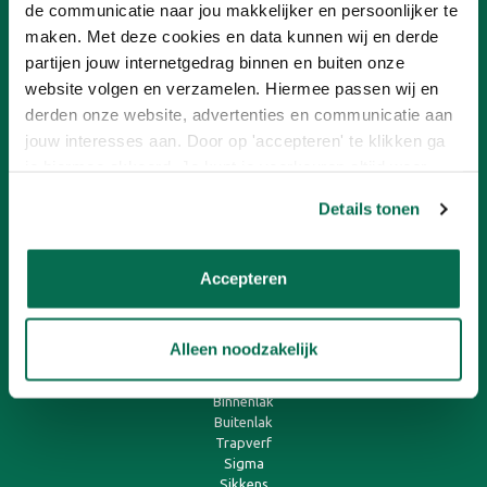
de communicatie naar jou makkelijker en persoonlijker te
Nieuwsbrief
Ons concept
maken. Met deze cookies en data kunnen wij en derde
Verf aanbiedingen
partijen jouw internetgedrag binnen en buiten onze
Franchisenemer worden
website volgen en verzamelen. Hiermee passen wij en
derden onze website, advertenties en communicatie aan
KLANTENSERVICE
jouw interesses aan. Door op 'accepteren' te klikken ga
je hiermee akkoord. Je kunt je voorkeuren altijd weer
Betalen
aanpassen. Lees er meer over in ons cookiebeleid.
Contact
Details tonen
Onlineverf.be Zakelijk
Retourneren
Veelgestelde vragen
Accepteren
Verzending en bezorging
SNEL AAN DE SLAG
Alleen noodzakelijk
Muurverf
Binnenlak
Buitenlak
Trapverf
Sigma
Sikkens