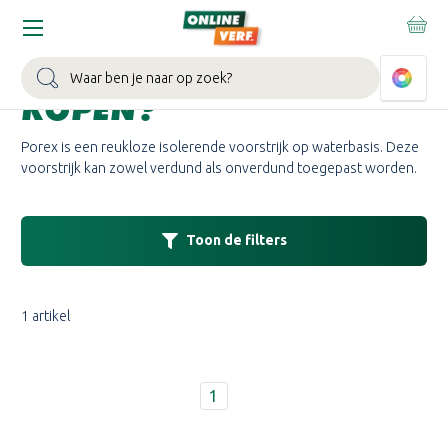
Home
Merken
Porex
POREX VOORSTRIJK
Zoeken
KOPEN?
Porex is een reukloze isolerende voorstrijk op waterbasis. Deze
voorstrijk kan zowel verdund als onverdund toegepast worden.
Toon de filters
1 artikel
1