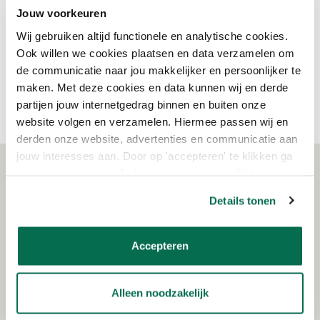
acrylaat. De lak is glashard, vrijwel reukloos, makkelijk te
Jouw voorkeuren
verwerken en geeft in afgesloten ruimtes geen hinderlijke geur.
Maar het heeft nog meer voordelen! Na uitharding is de
Wij gebruiken altijd functionele en analytische cookies.
lak bestand tegen vocht, (drink) alcohol, gebruikelijke
Ook willen we cookies plaatsen en data verzamelen om
huishoudreinigingsmiddelen, koffie, thee, wijn, etc. Deze blanke
de communicatie naar jou makkelijker en persoonlijker te
lak is niet bestand tegen langdurige waterbelasting op
maken. Met deze cookies en data kunnen wij en derde
horizontale delen.
partijen jouw internetgedrag binnen en buiten onze
website volgen en verzamelen. Hiermee passen wij en
derden onze website, advertenties en communicatie aan
jouw interesses aan. Door op 'accepteren' te klikken ga
je hiermee akkoord. Je kunt je voorkeuren altijd weer
WAT KLANTEN VERTELLEN
aanpassen. Lees er meer over in ons cookiebeleid.
Details tonen
Accepteren
Schrijf je in voor de nieuwsbrief!
Ontvang eenmalig €15,- korting op je bestelling
vanaf €150!
Alleen noodzakelijk
AANMELDEN