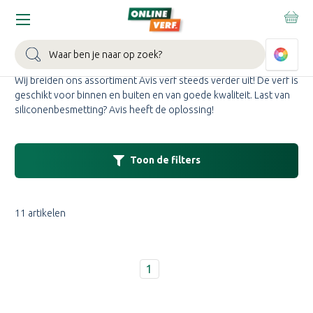
Home
Merken
Avis
AVIS KOPEN
Zoeken
Wij breiden ons assortiment Avis verf steeds verder uit! De verf is
geschikt voor binnen en buiten en van goede kwaliteit. Last van
siliconenbesmetting? Avis heeft de oplossing!
Toon de filters
11 artikelen
1