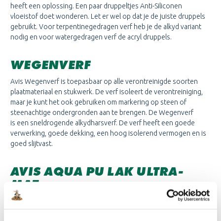
heeft een oplossing. Een paar druppeltjes Anti-Siliconen
vloeistof doet wonderen. Let er wel op dat je de juiste druppels
gebruikt. Voor terpentinegedragen verf heb je de alkyd variant
nodig en voor watergedragen verf de acryl druppels.
WEGENVERF
Avis Wegenverf is toepasbaar op alle verontreinigde soorten
plaatmateriaal en stukwerk. De verf isoleert de verontreiniging,
maar je kunt het ook gebruiken om markering op steen of
steenachtige ondergronden aan te brengen. De Wegenverf
is een sneldrogende alkydharsverf. De verf heeft een goede
verwerking, goede dekking, een hoog isolerend vermogen en is
goed slijtvast.
AVIS AQUA PU LAK ULTRA-
MAT
Avis Aqua PU lak Ultra-Mat is een waterverdunbare, 1-komponent,
transparante, niet vergelende blanke lak op basis van een PU-