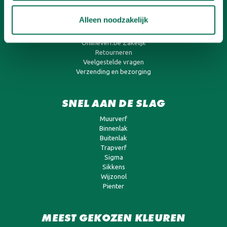
KLANTENSERVICE
Alleen noodzakelijk
Betalen
Contact
Onlineverf.be Zakelijk
Retourneren
Veelgestelde vragen
Verzending en bezorging
SNEL AAN DE SLAG
Muurverf
Binnenlak
Buitenlak
Trapverf
Sigma
Sikkens
Wijzonol
Pienter
MEEST GEKOZEN KLEUREN