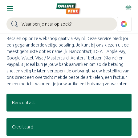
Home
Klantenservice
Betaalmogelijkheden
BETAALMOGELIJKHEDEN
Zoeken
Betalen op onze webshop gaat via Pay.nl. Deze service biedt jou
een gegarandeerde veilige betaling. Je kunt bij ons kiezen uit de
meest gebruikte opties namelijk: Bancontact, iDEAL, Apple Pay,
Google Wallet, Visa / Mastercard, Achteraf betalen (Klarna) en
Paypal. Bij Ideal kun je jouw bank aanvinken om zo de betaling
snel en veilig te laten verlopen. Je ontvangt na uw bestelling van
ons direct een overzicht met de bestelde artikelen, een factuur
en een bericht wanneer je jouw artikelen thuis mag verwachten.
Bancontact
Creditcard