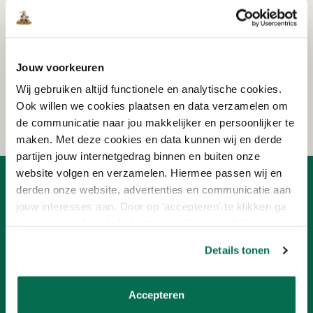
Schrijf je in voor de nieuwsbrief!
Ontvang eenmalig €15,- korting op je bestelling
Jouw voorkeuren
vanaf €150!
Wij gebruiken altijd functionele en analytische cookies.
AANMELDEN
Ook willen we cookies plaatsen en data verzamelen om
de communicatie naar jou makkelijker en persoonlijker te
maken. Met deze cookies en data kunnen wij en derde
partijen jouw internetgedrag binnen en buiten onze
website volgen en verzamelen. Hiermee passen wij en
OVER ONLINEVERF
derden onze website, advertenties en communicatie aan
jouw interesses aan. Door op 'accepteren' te klikken ga
Ons team
je hiermee akkoord. Je kunt je voorkeuren altijd weer
Advies
aanpassen. Lees er meer over in ons cookiebeleid.
Nieuwsbrief
Details tonen
Ons concept
Verf aanbiedingen
Franchisenemer worden
Accepteren