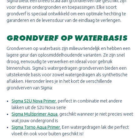
Sigma biedt een breed scala aan grondverven die geschikt zijn
voor diverse ondergronden en toepassingen. Elke soort
grondverf is speciaal ontwikkeld om een optimale hechting te
garanderen en de levensduur van de eindlaag te verlengen.
GRONDVERF OP WATERBASIS
Grondverven op waterbasis zijn milieuvriendelijk en hebben een
lagere geur dan oplosmiddelhoudende varianten. Ze zijn snel
droog, eenvoudig te verwerken en ideaal voor gebruik
binnenshuis. Sigma's watergedragen grondverven bieden een
uitstekende basis voor zowel watergedragen als synthetische
aflakken. Hieronder lees je in het kort de verschillende
grondverven van Sigma:
Sigma S2U Nova Primer
, perfect in combinatie met andere
lakken uit de S2U Nova serie
Sigma Multiprimer Aqua
, geschikt wanneer je niet precies weet
wat jouw ondergrond is
Sigma Torno Aqua Primer
, Een watergedragen lak die perfect
vloeit én ook voor buiten geschikt is!