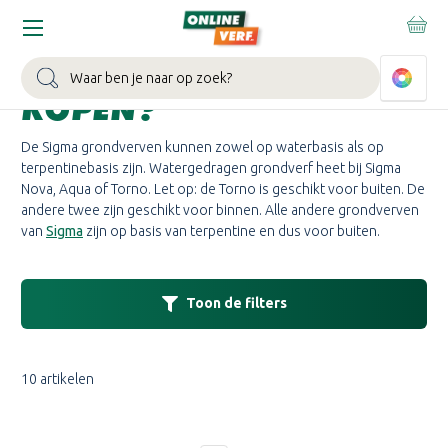
Home
Merken
Sigma
Sigma Grondverf
SIGMA GRONDVERF
Zoeken
KOPEN?
De Sigma grondverven kunnen zowel op waterbasis als op
terpentinebasis zijn. Watergedragen grondverf heet bij Sigma
Nova, Aqua of Torno. Let op: de Torno is geschikt voor buiten. De
andere twee zijn geschikt voor binnen. Alle andere grondverven
van
Sigma
zijn op basis van terpentine en dus voor buiten.
Toon de filters
10 artikelen