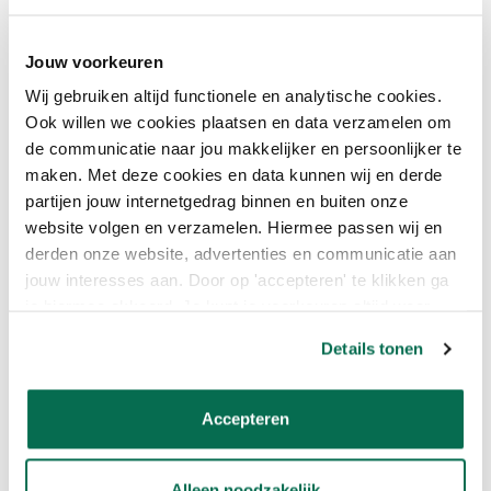
te waarborgen.
Jouw voorkeuren
GRONDVERF VAN SIGMA
Wij gebruiken altijd functionele en analytische cookies.
KOPEN BIJ ONLINEVERF.BE
Ook willen we cookies plaatsen en data verzamelen om
Bij Onlineverf.be kun je eenvoudig Sigma grondverf bestellen en
de communicatie naar jou makkelijker en persoonlijker te
profiteren van diverse voordelen zoals snelle levering en gratis
maken. Met deze cookies en data kunnen wij en derde
verzending vanaf €50. Daarnaast biedt Onlineverf.be deskundig
partijen jouw internetgedrag binnen en buiten onze
advies en een ruim assortiment, waardoor je altijd de juiste
website volgen en verzamelen. Hiermee passen wij en
grondverf voor jouw project kunt vinden.
derden onze website, advertenties en communicatie aan
jouw interesses aan. Door op 'accepteren' te klikken ga
je hiermee akkoord. Je kunt je voorkeuren altijd weer
Categorieën
Producten
aanpassen. Lees er meer over in ons cookiebeleid.
Sigma
Sigma Pearl Clean Matt
Details tonen
Sigma Binnenlak
Sigmatex Superlatex Matt
Sigma Buitenlak
Sigma Perfect Matt
Sigma Facade
Sigma S2U Nova Satin
Accepteren
Sigma Grondverf
Sigma S2U Nova Traplak
Sigma Multiprimer
Sigma S2U Allure Gloss
Sigma Muurverf
Sigma S2U Gloss
Alleen noodzakelijk