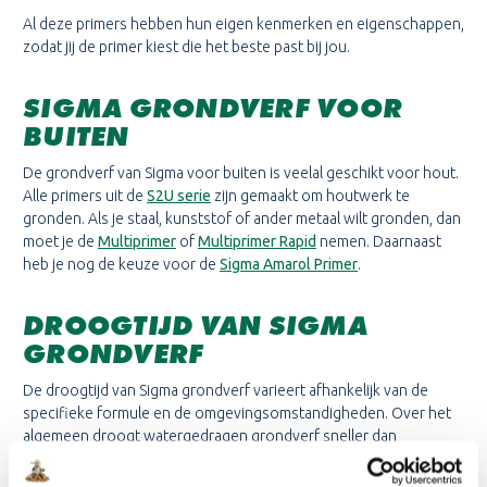
Al deze primers hebben hun eigen kenmerken en eigenschappen,
zodat jij de primer kiest die het beste past bij jou.
SIGMA GRONDVERF VOOR
BUITEN
De grondverf van Sigma voor buiten is veelal geschikt voor hout.
Alle primers uit de
S2U serie
zijn gemaakt om houtwerk te
gronden. Als je staal, kunststof of ander metaal wilt gronden, dan
moet je de
Multiprimer
of
Multiprimer Rapid
nemen. Daarnaast
heb je nog de keuze voor de
Sigma Amarol Primer
.
DROOGTIJD VAN SIGMA
GRONDVERF
De droogtijd van Sigma grondverf varieert afhankelijk van de
specifieke formule en de omgevingsomstandigheden. Over het
algemeen droogt watergedragen grondverf sneller dan
oplosmiddelhoudende verf. Houd rekening met de aanbevolen
droogtijden van primers om een optimale hechting en afwerking