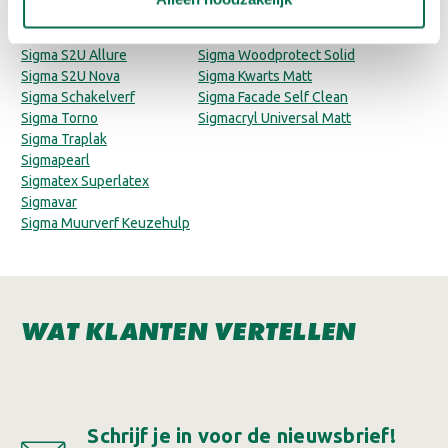
Sigma Verf Aanbieding
Sigma S2U Primer
Sigma S2U
Sigma Cleaner
Sigma S2U Allure
Sigma Woodprotect Solid
Sigma S2U Nova
Sigma Kwarts Matt
Sigma Schakelverf
Sigma Facade Self Clean
Sigma Torno
Sigmacryl Universal Matt
Sigma Traplak
Sigmapearl
Sigmatex Superlatex
Sigmavar
Sigma Muurverf Keuzehulp
WAT KLANTEN VERTELLEN
Schrijf je in voor de nieuwsbrief!