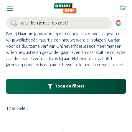
Home
Verf
Duurzame verf
DUURZAME VERF KOPEN
Zoeken
Ben jij klaar om jouw woning een gehele make-over te geven of
wil jij wellicht één muurtje een nieuwe wereld in blazen? Ga dan
voor de duurzame verf van Onlineverf.be! Steeds meer mensen
willen bewuster en gezonder gaan leven en daar sluit de collectie
aan duurzame verf naadloos bij aan. Het eindresultaat blijft
jarenlang goed en is een meer bewuste keuze dan reguliere verf.
Toon de filters
12 artikelen
1