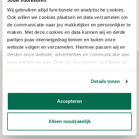
krijgt advies van échte verfspecialisten. Heb je weinig tijd? Bestel
dan jouw duurzame verf gewoon online! Wist je dat je jouw
Wij gebruiken altijd functionele en analytische cookies.
online bestelling ook af kunt halen in de winkel? zo maak je volop
Ook willen we cookies plaatsen en data verzamelen om
gebruik van beide mogelijkheden. Shop jouw duurzame verf bij
de communicatie naar jou makkelijker en persoonlijker te
Onlineverf.be!
maken. Met deze cookies en data kunnen wij en derde
partijen jouw internetgedrag binnen en buiten onze
website volgen en verzamelen. Hiermee passen wij en
derden onze website, advertenties en communicatie aan
jouw interesses aan. Door op 'accepteren' te klikken ga
WAT KLANTEN VERTELLEN
je hiermee akkoord. Je kunt je voorkeuren altijd weer
aanpassen. Lees er meer over in ons cookiebeleid.
Details tonen
Schrijf je in voor de nieuwsbrief!
Accepteren
Ontvang eenmalig €15,- korting op je bestelling
vanaf €150!
Alleen noodzakelijk
AANMELDEN