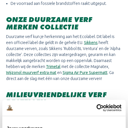
De voorraad aan fossiele brandstoffen raakt uitgeput.
ONZE DUURZAME VERF
MERKEN COLLECTIE
Duurzame verf kun je herkenning aan het Ecolabel. Dit label is
een officieel label die geldt in de gehele EU.
Sikkens
heeft
duurzame verven, zoals Sikkens ‘Rubbol BL Ventura’ en de ‘Alpha
collectie’. Deze collecties zijn watergedragen, geurarm en kan
makkelijk aangebracht worden op een oppervlak. Daarnaast
hebben wij de merken
Trimetal
met de collectie Magnatex,
Wijzonol muurverf extra mat
en
Sigma Air Pure Supermatt
. Ga
direct aan de slag met één van onze duurzame verven!
MILIEUVRIENDELIJKE VERF
BESTELLEN
Wij beschikken over 15 locaties in verschillende provincies.
Waarom jij
één van onze vestigingen
moet bezoeken? Je haalt
alles onder één dak, je doet in de winkel volop inspiratie op en je
Jouw voorkeuren