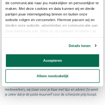
de communicatie naar jou makkelijker en persoonlijker te
MUURVERF AANBIEDINGEN
maken. Met deze cookies en data kunnen wij en derde
COMBINEREN
partijen jouw internetgedrag binnen en buiten onze
website volgen en verzamelen. Hiermee passen wij en
Hier nog een TIP van de vakschilder: voordat je muurverf bestelt,
derden onze website, advertenties en communicatie aan
denk er goed over na op welke ondergrond je gaat schilderen.
Heb je misschien meer nodig dan alleen muurverf? Hier twee
jouw interesses aan. Door op 'accepteren' te klikken ga
voorbeelden:
je hiermee akkoord. Je kunt je voorkeuren altijd weer
aanpassen. Lees er meer over in ons cookiebeleid.
Voor een sterk zuigende ondergrond of een nog nooit
Details tonen
behandelde muur combineer je jouw muurverf aanbieding met
voorstrijk.
Voor het schilderen van een hele kamer voeg je plafondverf
Accepteren
toe aan jouw bestelling.
Heb je vragen rondom muurverf aanbiedingen, wil je overleggen
Alleen noodzakelijk
welk gereedschap je nodig hebt, of twijfel je of je meer dan
muurverf nodig hebt? Bel even met een van onze klantenservice
medewerkers, wij staan voor je klaar met tips en advies! Zo weet
je zeker dat je de juiste muurverf voor de scherpste prijs koopt.