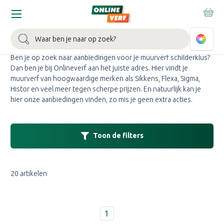
Home
Aanbiedingen
Muurverf aanbieding
MUURVERF AANBIEDING
Zoeken
Ben je op zoek naar aanbiedingen voor je muurverf schilderklus?
Dan ben je bij Onlineverf aan het juiste adres. Hier vindt je
muurverf van hoogwaardige merken als Sikkens, Flexa, Sigma,
Histor en veel meer tegen scherpe prijzen. En natuurlijk kan je
hier onze aanbiedingen vinden, zo mis je geen extra acties.
Toon de filters
20 artikelen
1