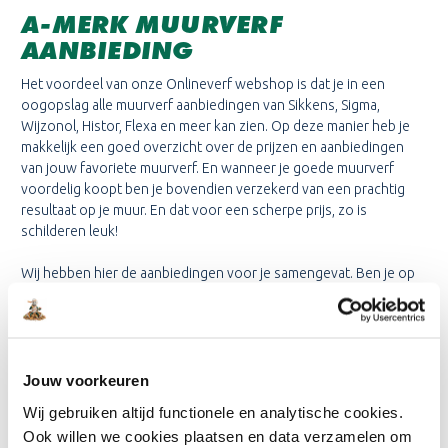
A-MERK MUURVERF
AANBIEDING
Het voordeel van onze Onlineverf webshop is dat je in een
oogopslag alle muurverf aanbiedingen van Sikkens, Sigma,
Wijzonol, Histor, Flexa en meer kan zien. Op deze manier heb je
makkelijk een goed overzicht over de prijzen en aanbiedingen
van jouw favoriete muurverf. En wanneer je goede muurverf
voordelig koopt ben je bovendien verzekerd van een prachtig
resultaat op je muur. En dat voor een scherpe prijs, zo is
schilderen leuk!
Wij hebben hier de aanbiedingen voor je samengevat. Ben je op
zoek naar muurverf aanbiedingen? Op verschillende momenten
van het jaar bieden wij muurverf met extra korting aan, zo zijn er
bijvoorbeeld Flexa muurverf aanbiedingen of Sigma muurverf
aanbiedingen. Het verschilt ook met welke verfsoort je het liefst
wilt schilderen. Bij Flexa heb je bijvoorbeeld de Flexa Creations,
Jouw voorkeuren
Flexa Powerdek of Flexa Strak in de Lak, allemaal in wit
Wij gebruiken altijd functionele en analytische cookies.
verkrijgbaar of je laat het mengen in een kleur naar keuze.
Ook willen we cookies plaatsen en data verzamelen om