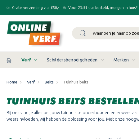
Gratis verzending v.a. €50,-
Voor 23:59 uur besteld, morgen in huis*
Zoeken
Verf
Schildersbenodigdheden
Merken
Home
Verf
Beits
Tuinhuis beits
TUINHUIS BEITS BESTELLE
Bij ons vind je alles om jouw tuinhuis te onderhouden en er weer als 
weersinvloeden, wij hebben de oplossing voor jou. Met onze hoogwaa