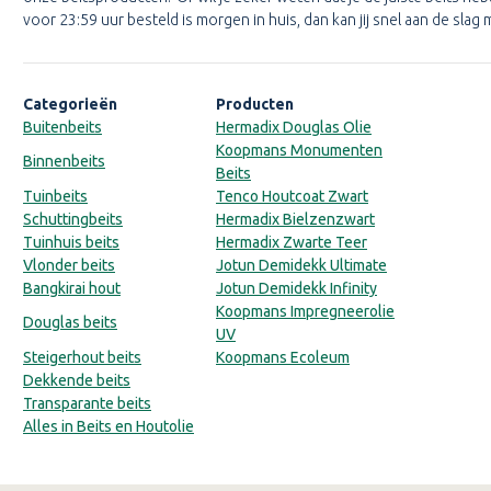
voor 23:59 uur besteld is morgen in huis, dan kan jij snel aan de slag
Categorieën
Producten
Buitenbeits
Hermadix Douglas Olie
Koopmans Monumenten
Binnenbeits
Beits
Tuinbeits
Tenco Houtcoat Zwart
Schuttingbeits
Hermadix Bielzenzwart
Tuinhuis beits
Hermadix Zwarte Teer
Vlonder beits
Jotun Demidekk Ultimate
Bangkirai hout
Jotun Demidekk Infinity
Koopmans Impregneerolie
Douglas beits
UV
Steigerhout beits
Koopmans Ecoleum
Dekkende beits
Transparante beits
Alles in Beits en Houtolie