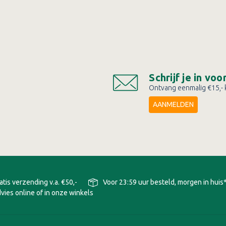
Schrijf je in vo
Ontvang eenmalig €15,- k
AANMELDEN
atis verzending v.a. €50,-
Voor 23:59 uur besteld, morgen in huis
vies online of in onze winkels