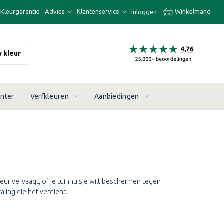
Kleurgarantie
Advies
Klantenservice
Winkelmand
Inloggen
w kleur
enter
Verfkleuren
Aanbiedingen
leur vervaagt, of je tuinhuisje wilt beschermen tegen
ling die het verdient.