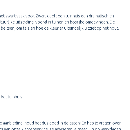
 het zwart vaak voor. Zwart geeft een tuinhuis een dramatisch en
tuurlijke uitstraling, vooral in tuinen en bosrijke omgevingen. De
eitsen, om te zien hoe de kleur er uiteindelijk uitziet op het hout.
het tuinhuis.
 de aanbieding, houd het dus goed in de gaten! En heb je vragen over
rs van onze klantenservice, ze adviseren je graag. En op werkdagen