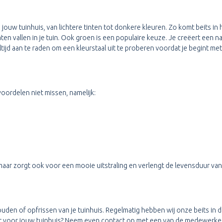
jouw tuinhuis, van lichtere tinten tot donkere kleuren. Zo komt beits in
en vallen in je tuin. Ook groen is een populaire keuze. Je creëert een na
tijd aan te raden om een kleurstaal uit te proberen voordat je begint met b
 voordelen niet missen, namelijk:
maar zorgt ook voor een mooie uitstraling en verlengt de levensduur van 
houden of opfrissen van je tuinhuis. Regelmatig hebben wij onze beits in
hebt voor jouw tuinhuis? Neem even contact op met een van de medewerke