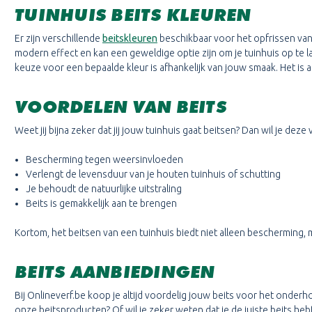
TUINHUIS BEITS KLEUREN
Er zijn verschillende
beitskleuren
beschikbaar voor het opfrissen van 
modern effect en kan een geweldige optie zijn om je tuinhuis op te lat
keuze voor een bepaalde kleur is afhankelijk van jouw smaak. Het is al
VOORDELEN VAN BEITS
Weet jij bijna zeker dat jij jouw tuinhuis gaat beitsen? Dan wil je deze
Bescherming tegen weersinvloeden
Verlengt de levensduur van je houten tuinhuis of schutting
Je behoudt de natuurlijke uitstraling
Beits is gemakkelijk aan te brengen
Kortom, het beitsen van een tuinhuis biedt niet alleen bescherming, 
BEITS AANBIEDINGEN
Bij Onlineverf.be koop je altijd voordelig jouw beits voor het onder
onze beitsproducten? Of wil je zeker weten dat je de juiste beits 