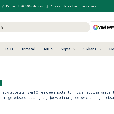
Keuze uit 50.000+ kleuren
Advies online of in onze winkels
Vind jou
Levis
Trimetal
Jotun
Sigma
Sikkens
Pi
N
nieuw uit te laten zien! Of je nu een houten tuinhuisje hebt waarvan de k
rdige beitsproducten geef je jouw tuinhuisje de bescherming en uitstra