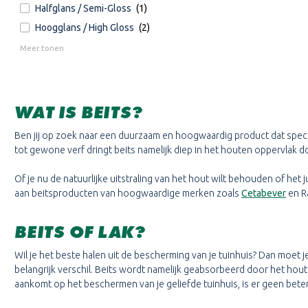
Halfglans / Semi-Gloss
(1)
Hoogglans / High Gloss
(2)
Meer tonen
WAT IS BEITS?
Ben jij op zoek naar een duurzaam en hoogwaardig product dat speci
tot gewone verf dringt beits namelijk diep in het houten oppervlak 
Of je nu de natuurlijke uitstraling van het hout wilt behouden of het 
aan beitsproducten van hoogwaardige merken zoals
Cetabever
en Ra
BEITS OF LAK?
Wil je het beste halen uit de bescherming van je tuinhuis? Dan moet
belangrijk verschil. Beits wordt namelijk geabsorbeerd door het ho
aankomt op het beschermen van je geliefde tuinhuis, is er geen bete