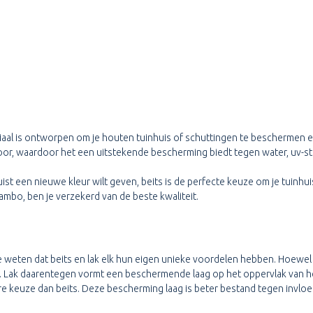
aal is ontworpen om je houten tuinhuis of schuttingen te beschermen en
door, waardoor het een uitstekende bescherming biedt tegen water, uv-st
juist een nieuwe kleur wilt geven, beits is de perfecte keuze om je tuinhu
mbo, ben je verzekerd van de beste kwaliteit.
 je weten dat beits en lak elk hun eigen unieke voordelen hebben. Hoewe
ut. Lak daarentegen vormt een beschermende laag op het oppervlak van 
re keuze dan beits. Deze bescherming laag is beter bestand tegen invloe