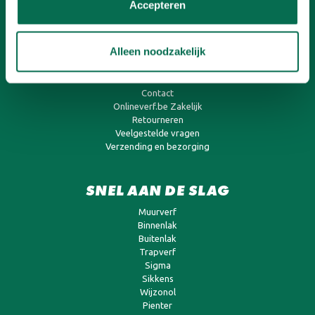
Verf aanbiedingen
Accepteren
Franchisenemer worden
Alleen noodzakelijk
KLANTENSERVICE
Betalen
Contact
Onlineverf.be Zakelijk
Retourneren
Veelgestelde vragen
Verzending en bezorging
SNEL AAN DE SLAG
Muurverf
Binnenlak
Buitenlak
Trapverf
Sigma
Sikkens
Wijzonol
Pienter