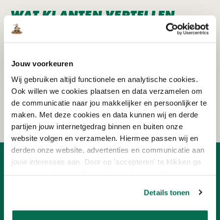
WAT KLANTEN VERTELLEN
Jouw voorkeuren
Schrijf je in voor de nieuwsbrief!
Ontvang eenmalig €15,- korting op je bestelling
Wij gebruiken altijd functionele en analytische cookies.
vanaf €150!
Ook willen we cookies plaatsen en data verzamelen om
de communicatie naar jou makkelijker en persoonlijker te
AANMELDEN
maken. Met deze cookies en data kunnen wij en derde
partijen jouw internetgedrag binnen en buiten onze
website volgen en verzamelen. Hiermee passen wij en
derden onze website, advertenties en communicatie aan
jouw interesses aan. Door op 'accepteren' te klikken ga
OVER ONLINEVERF
je hiermee akkoord. Je kunt je voorkeuren altijd weer
Ons team
aanpassen. Lees er meer over in ons cookiebeleid.
Details tonen
Advies
Nieuwsbrief
Ons concept