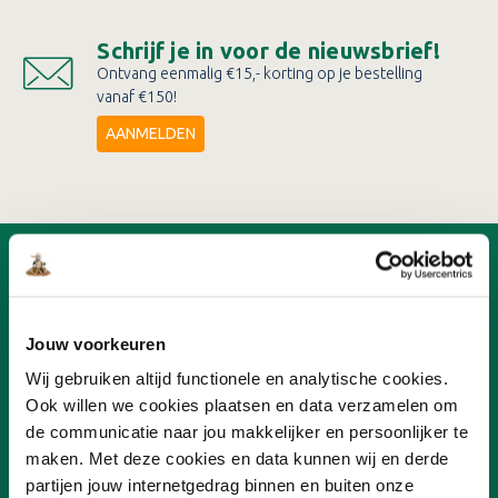
Schrijf je in voor de nieuwsbrief!
Ontvang eenmalig €15,- korting op je bestelling
vanaf €150!
AANMELDEN
OVER ONLINEVERF
Ons team
Advies
Jouw voorkeuren
Nieuwsbrief
Wij gebruiken altijd functionele en analytische cookies.
Ons concept
Verf aanbiedingen
Ook willen we cookies plaatsen en data verzamelen om
Franchisenemer worden
de communicatie naar jou makkelijker en persoonlijker te
maken. Met deze cookies en data kunnen wij en derde
partijen jouw internetgedrag binnen en buiten onze
KLANTENSERVICE