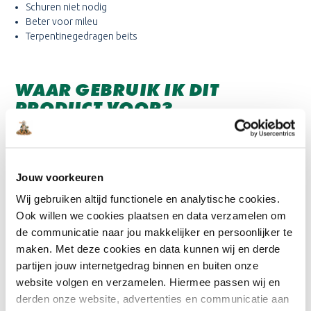
Schuren niet nodig
Beter voor mileu
Terpentinegedragen beits
WAAR GEBRUIK IK DIT
PRODUCT VOOR?
De Koopmans Ecoleum is te gebruiken ter vervanging van
carbolineum. Het product is geschikt voor nieuw hout. Dit
product kan zowel op ruw- en fijnbezaagd hout. Daarnaast is het
product dus geschikt voor verouderde/ verpoederde
Jouw voorkeuren
carbolineum lagen. Tevens kan het product over (ongeschuurd)
Wij gebruiken altijd functionele en analytische cookies.
verweerd hout. Belangrijk is dat je het hout vooraf niet schuurt!
Ook willen we cookies plaatsen en data verzamelen om
de communicatie naar jou makkelijker en persoonlijker te
maken. Met deze cookies en data kunnen wij en derde
KLEURENKAARTEN:
partijen jouw internetgedrag binnen en buiten onze
Download hier de beschikbare kleurenkaarten voor dit product
website volgen en verzamelen. Hiermee passen wij en
derden onze website, advertenties en communicatie aan