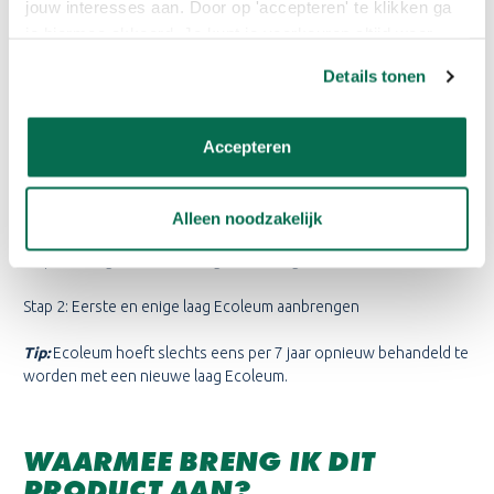
jouw interesses aan. Door op 'accepteren' te klikken ga
HOE BRENG IK DE VERF AAN?
je hiermee akkoord. Je kunt je voorkeuren altijd weer
aanpassen. Lees er meer over in ons cookiebeleid.
Nieuw hout
Details tonen
Stap 1: Houtwerk afborstelen
Accepteren
Stap 2: De eerste en enige laag Ecoleum aanbrengen
Bestaand hout (eerder met Ecoleum of Impra behandeld)
Alleen noodzakelijk
Stap 1: Reinigen met een hogedrukreiniger
Stap 2: Eerste en enige laag Ecoleum aanbrengen
Tip:
Ecoleum hoeft slechts eens per 7 jaar opnieuw behandeld te
worden met een nieuwe laag Ecoleum.
WAARMEE BRENG IK DIT
PRODUCT AAN?