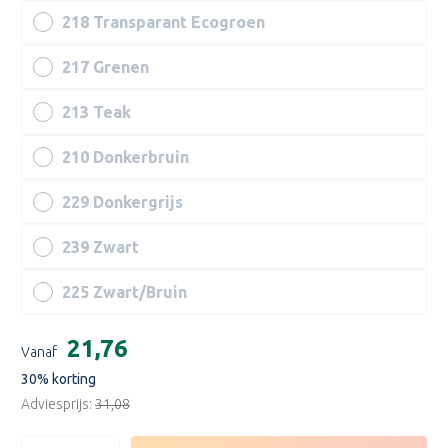
218 Transparant Ecogroen
217 Grenen
213 Teak
210 Donkerbruin
229 Donkergrijs
239 Zwart
225 Zwart/Bruin
Huidige
€21,76
Vanaf
voorraad:
30
% korting
Adviesprijs:
€31,08