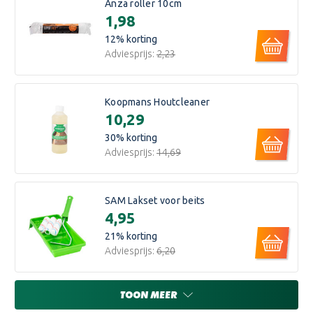
Anza roller 10cm
€1,98
12
% korting
Adviesprijs:
€2,23
Koopmans Houtcleaner
€10,29
30
% korting
Adviesprijs:
€14,69
SAM Lakset voor beits
€4,95
21
% korting
Adviesprijs:
€6,20
TOON MEER