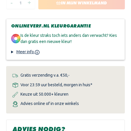
-
+
HOEVEELHEID
HOEVEELHEID
IN MIJN WINKELMAND
VERLAGEN
VERHOGEN
VAN
VAN
KOOPMANS
KOOPMANS
ECOLEUM
ECOLEUM
ONLINEVERF.NL KLEURGARANTIE
Is de kleur straks toch iets anders dan verwacht? Kies
dan gratis een nieuwe kleur!
Meer info
Gratis verzending v.a. €50,-
Voor 23:59 uur besteld, morgen in huis*
Keuze uit 50.000+ kleuren
Advies online of in onze winkels
ADVIES NODIG?