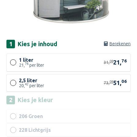
Kies je
inhoud
Berekenen
1 liter
76
21,
08
31,
76
21,
per liter
2,5 liter
06
51,
08
73,
42
20,
per liter
Kies je
kleur
206 Groen
228 Lichtgrijs