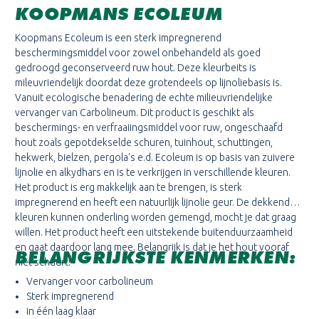
KOOPMANS ECOLEUM
Koopmans Ecoleum is een sterk impregnerend
beschermingsmiddel voor zowel onbehandeld als goed
gedroogd geconserveerd ruw hout. Deze kleurbeits is
mileuvriendelijk doordat deze grotendeels op lijnoliebasis is.
Vanuit ecologische benadering de echte milieuvriendelijke
vervanger van Carbolineum. Dit product is geschikt als
beschermings- en verfraaiingsmiddel voor ruw, ongeschaafd
hout zoals gepotdekselde schuren, tuinhout, schuttingen,
hekwerk, bielzen, pergola's e.d. Ecoleum is op basis van zuivere
lijnolie en alkydhars en is te verkrijgen in verschillende kleuren.
Het product is erg makkelijk aan te brengen, is sterk
impregnerend en heeft een natuurlijk lijnolie geur. De dekkende
kleuren kunnen onderling worden gemengd, mocht je dat graag
willen. Het product heeft een uitstekende buitenduurzaamheid
en gaat daardoor lang mee. Belangrijk is dat je het hout vooraf
BELANGRIJKSTE KENMERKEN:
niet schuurt!
Vervanger voor carbolineum
Sterk impregnerend
in één laag klaar