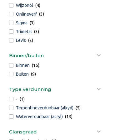
Wijzonol
(4)
Onlineverf
(3)
Sigma
(3)
Trimetal
(3)
Levis
(2)
Binnen/buiten
Binnen
(16)
Buiten
(9)
Type verdunning
-
(1)
Terpentineverdunbaar (alkyd)
(5)
Waterverdunbaar (acryl)
(13)
Glansgraad