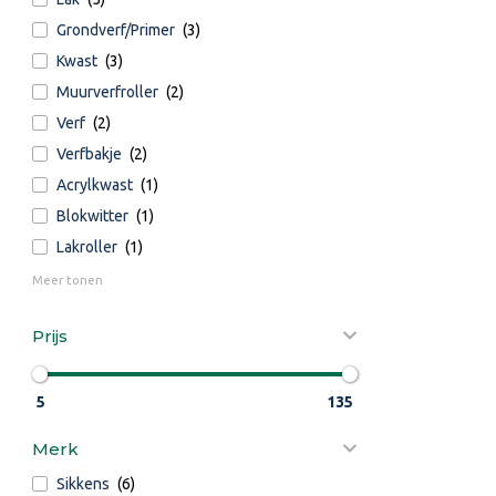
Grondverf/Primer
(3)
Kwast
(3)
Muurverfroller
(2)
Verf
(2)
Verfbakje
(2)
Acrylkwast
(1)
Blokwitter
(1)
Lakroller
(1)
Meer tonen
Prijs
5
135
Merk
Sikkens
(6)