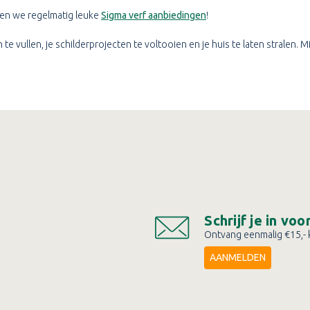
bben we regelmatig leuke
Sigma verf aanbiedingen
!
e vullen, je schilderprojecten te voltooien en je huis te laten stralen. 
Schrijf je in vo
Ontvang eenmalig €15,- k
AANMELDEN