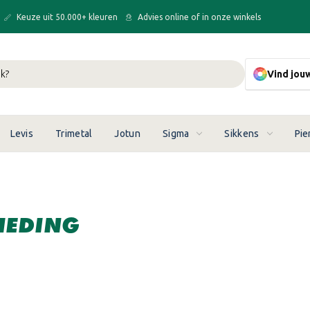
Keuze uit 50.000+ kleuren
Advies online of in onze winkels
Vind jou
Levis
Trimetal
Jotun
Sigma
Sikkens
Pie
IEDING