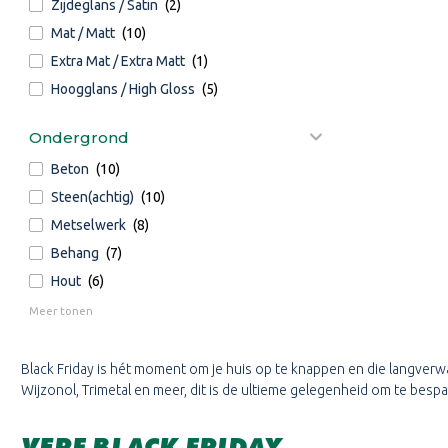
Zijdeglans / Satin
(2)
Mat / Matt
(10)
Extra Mat / Extra Matt
(1)
Hoogglans / High Gloss
(5)
Ondergrond
Beton
(10)
Steen(achtig)
(10)
Metselwerk
(8)
Behang
(7)
Hout
(6)
Meer tonen
Black Friday is hét moment om je huis op te knappen en die langverw
Wijzonol, Trimetal en meer, dit is de ultieme gelegenheid om te besp
VERF BLACK FRIDAY