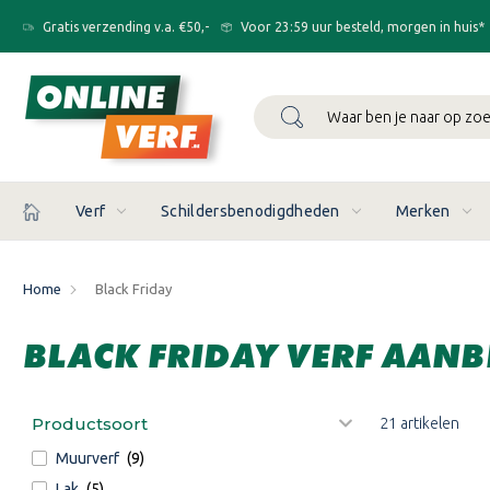
Gratis verzending v.a. €50,-
Voor 23:59 uur besteld, morgen in huis*
Zoeken
Verf
Schildersbenodigdheden
Merken
Home
Black Friday
BLACK FRIDAY VERF AANB
Productsoort
21 artikelen
Muurverf
(9)
Lak
(5)