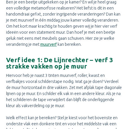
Ben je een beetje uitgekeken op je kamer? En wil je heel graag
een volledige metamorfose realiseren? Het liefst is dit in een
handomdraai gefixt, zonder ingrijpende veranderingen? Dan kan
je met muurverf in één middag jouw kamer volledig veranderen.
Om het kort maar krachtig te houden geven wij je hier vier verf
ideeën voor een statement muur. Dan hoef je met een beetje
geluk niet eens met meubels gaan schuiven. Hier zie je welke
verandering je met
muurverf
kan bereiken.
Verf idee 1: De Lijnrechter – verf 3
strakke vakken op je muur
Hiervoor heb je naast 3 tinten muurverf, roller, kwast en
verfbakjes vooral schilderstape nodig. Wat ga je doen? Verdeel
de muur horizontaal in drie vakken. Zet met afplak tape diagonale
lijnen op je muur. En schilder elk vak in een andere kleur. Als je na
het schilderen de tape verwijdert dan blijft de onderliggende
kleur als vakverdeling op je muur.
Welk effect kan je bereiken? Stel je kiest voor het bovenste en
onderste vlak een donkere tint en voor het middelste vak een