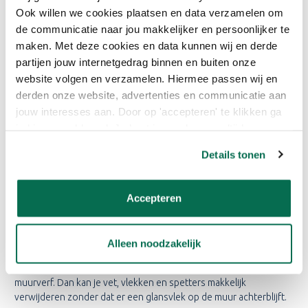
scheiding tussen donkere en lichte verf. Dan creëer je meteen
Ook willen we cookies plaatsen en data verzamelen om
een verbinding tussen muurverf en interieur.
de communicatie naar jou makkelijker en persoonlijker te
maken. Met deze cookies en data kunnen wij en derde
partijen jouw internetgedrag binnen en buiten onze
website volgen en verzamelen. Hiermee passen wij en
derden onze website, advertenties en communicatie aan
jouw interesses aan. Door op 'accepteren' te klikken ga
je hiermee akkoord. Je kunt je voorkeuren altijd weer
aanpassen. Lees er meer over in ons cookiebeleid.
Details tonen
Accepteren
Alleen noodzakelijk
TIP kinderkamer:
Schilder je de onderste helft van de muur? Ga voor reinigbare
muurverf. Dan kan je vet, vlekken en spetters makkelijk
verwijderen zonder dat er een glansvlek op de muur achterblijft.