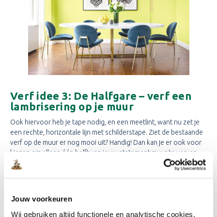
Verf idee 3: De Halfgare – verf een
lambrisering op je muur
Ook hiervoor heb je tape nodig, en een meetlint, want nu zet je
een rechte, horizontale lijn met schilderstape. Ziet de bestaande
verf op de muur er nog mooi uit? Handig! Dan kan je er ook voor
kiezen om alleen één helft van jouw statement muur te verven.
Laat de muurverf in een donkerdere tint mengen voor een
duidelijk contrast.
Op welke hoogte je de lambrisering zet is aan jou. Halveer je de
Jouw voorkeuren
de
muur of verf je de lambrisering op 2/3
van de muur? Kies anders
gewoon de hoogte van een dressoir of nachtkastje voor de
Wij gebruiken altijd functionele en analytische cookies.