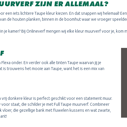
UURVERF ZIJN ER ALLEMAAL?
 voor een iets lichtere Taupe kleur kiezen. En dat snappen wij helemaal! Ee
in van de houten planken, binnen in de boomhut waar we vroeger speelde
in je kamer? Bij Onlineverf mengen wij elke kleur muurverf voor je, kom
F
 Flexa onder. En verder ook alle tinten Taupe waarvan jij je
Dat is trouwens het mooie aan Taupe, want het is een mix van
o’n vrij donkere kleur is perfect geschikt voor een statement muur.
 voor staat, die schilder je met Full Taupe muurverf. Combineer
 vloer, die gezellige bank met fluwelen kussens en wat zwarte,
gant!