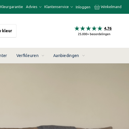
Kleurgarantie
Advies
Klantenservice
Winkelmand
Inloggen
w kleur
nter
Verfkleuren
Aanbiedingen