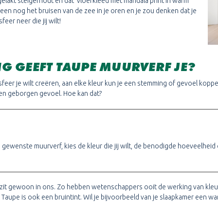
 gelakt steigerhout en dat vloerkleed met mandala print in warm
leen nog het bruisen van de zee in je oren en je zou denken dat je
eer neer die jij wilt!
G GEEFT TAUPE MUURVERF JE?
 sfeer je wilt creëren, aan elke kleur kun je een stemming of gevoel koppe
een geborgen gevoel. Hoe kan dat?
een gewenste muurverf, kies de kleur die jij wilt, de benodigde hoeveelhei
t zit gewoon in ons. Zo hebben wetenschappers ooit de werking van kleur
. Taupe is ook een bruintint. Wil je bijvoorbeeld van je slaapkamer een 