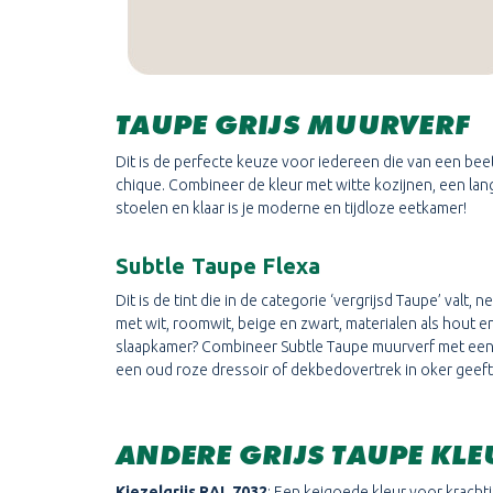
TAUPE GRIJS MUURVERF
Dit is de perfecte keuze voor iedereen die van een beet
chique. Combineer de kleur met witte kozijnen, een lange
stoelen en klaar is je moderne en tijdloze eetkamer!
Subtle Taupe Flexa
Dit is de tint die in de categorie ‘vergrijsd Taupe’ valt, ne
met wit, roomwit, beige en zwart, materialen als hout en
slaapkamer? Combineer Subtle Taupe muurverf met een z
een oud roze dressoir of dekbedovertrek in oker geeft 
ANDERE GRIJS TAUPE KL
Kiezelgrijs RAL 7032
; Een keigoede kleur voor kracht