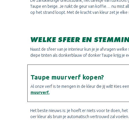
De zandkleurige driezitsbank, het tafeltje van turkoois
Taupe en beige. Je ruikt de geur van koffie… nu mist al
op het strand loopt. Met de kracht van kleur zet je elke sf
WELKE SFEER EN STEMMIN
Naast de sfeer van je interieur kun je je afvragen welke
diepe tinten als donkerblauw of donker Taupe krijg je 
Taupe muurverf kopen?
Al onze verf is te mengen in de kleur die jij wilt! Kies 
muurverf.
Het beste nieuws is: je hoeft er niets voor te doen, he
oer kleur als bruin je automatisch vertrouwd zal voelen