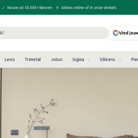
Keuze uit 50.000+ kleuren
Advies online of in onze winkels
Vind jou
Levis
Trimetal
Jotun
Sigma
Sikkens
Pie