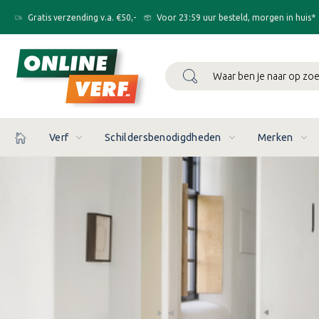
Gratis verzending v.a. €50,-
Voor 23:59 uur besteld, morgen in huis*
Zoeken
Verf
Schildersbenodigdheden
Merken