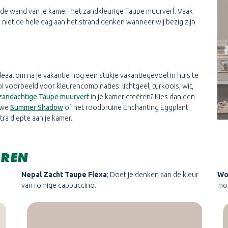
op de wand van je kamer met zandkleurige Taupe muurverf. Vaak
niet de hele dag aan het strand denken wanneer wij bezig zijn
 Ideaal om na je vakantie nog een stukje vakantiegevoel in huis te
i voorbeeld voor kleurencombinaties: lichtgeel, turkoois, wit,
zandachtige Taupe muurverf
in je kamer creëren? Kies dan een
auwe
Summer Shadow
of het roodbruine Enchanting Eggplant.
ra diepte aan je kamer.
UREN
Nepal Zacht Taupe Flexa
; Doet je denken aan de kleur
Wo
van romige cappuccino.
moe