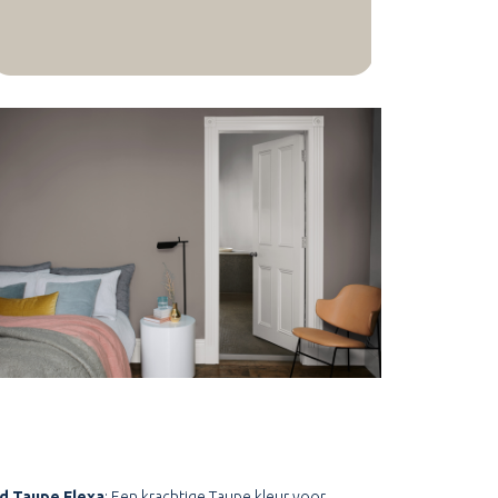
ld Taupe Flexa
; Een krachtige Taupe kleur voor