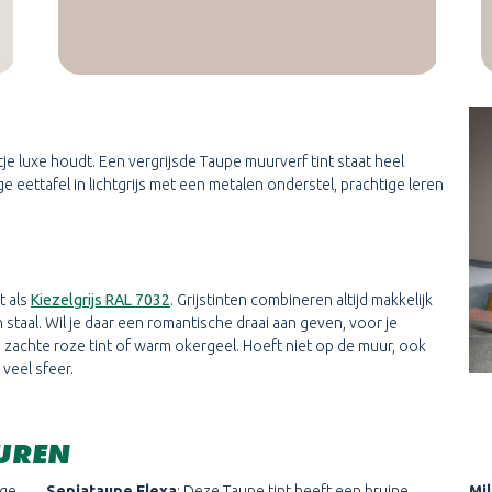
je luxe houdt. Een vergrijsde Taupe muurverf tint staat heel
 eettafel in lichtgrijs met een metalen onderstel, prachtige leren
t als
Kiezelgrijs RAL 7032
. Grijstinten combineren altijd makkelijk
 staal. Wil je daar een romantische draai aan geven, voor je
achte roze tint of warm okergeel. Hoeft niet op de muur, ook
veel sfeer.
EUREN
ige
Sepiataupe Flexa
; Deze Taupe tint heeft een bruine
Mi