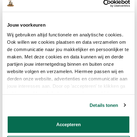
Sigma Colour Tester
of een handige
Sigma Colour Sticker
om
thuis uit te proberen.
Jouw voorkeuren
Wij gebruiken altijd functionele en analytische cookies.
Ook willen we cookies plaatsen en data verzamelen om
de communicatie naar jou makkelijker en persoonlijker te
maken. Met deze cookies en data kunnen wij en derde
partijen jouw internetgedrag binnen en buiten onze
website volgen en verzamelen. Hiermee passen wij en
derden onze website, advertenties en communicatie aan
Sigma Perfect Matt
Histor MY color Muurverf
jouw interesses aan. Door op 'accepteren' te klikken ga
€33,95
€22,51
Extra Mat - In The Saddle
je hiermee akkoord. Je kunt je voorkeuren altijd weer
€30,00
€19,49
aanpassen. Lees er meer over in ons cookiebeleid.
Details tonen
RAL kleuren
Accepteren
RAL 1006 - Maisgeel
RAL 1013 - Parelwit