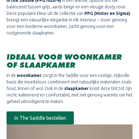
In the Saddle (PPG1020-4)
is een warme, tijdloze tint die
balanceert tussen grijs, aards beige en een vleugje dusty rose.
Deze populaire kleur uit de collectie van
PPG (Histor en Sigma)
brengt een natuurlijke elegantie in elk interieur – stoer genoeg
voor een moderne woonkamer, zacht genoeg voor een
rustgevende slaapkamer.
IDEAAL VOOR WOONKAMER
OF SLAAPKAMER
In de
woonkamer
zorgt In the Saddle voor een rustige, stijlvolle
basis die moeiteloos combineert met natuurlijke materialen zoals
hout, linnen of wol. Ook in de
slaapkamer
komt deze tint tot zijn
recht: kalmerend en comfortabel, met net genoeg warmte om het
geheel uitnodigend te maken.
In The Saddle bestellen