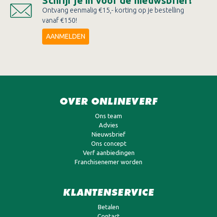
Schrijf je in voor de nieuwsbrief!
Ontvang eenmalig €15,- korting op je bestelling
vanaf €150!
AANMELDEN
OVER ONLINEVERF
Ons team
Advies
Nieuwsbrief
Ons concept
Verf aanbiedingen
Franchisenemer worden
KLANTENSERVICE
Betalen
Contact