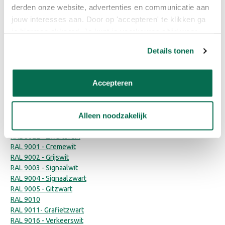
derden onze website, advertenties en communicatie aan
RAL 5004 - Zwartblauw
jouw interesses aan. Door op 'accepteren' te klikken ga
RAL 6009 - Dennengroen
RAL 7015 - Leigrijs
je hiermee akkoord. Je kunt je voorkeuren altijd weer
RAL 7016 - Antracietgrijs
aanpassen. Lees er meer over in ons cookiebeleid.
Details tonen
RAL 7021 - Zwartgrijs
RAL 7022 - Ombergrijs
RAL 7024 - Grafietgrijs
Accepteren
RAL 7032 - Kiezelgrijs
RAL 7035 - Lichtgrijs
RAL 7043 - Verkeersgrijs
RAL 7044 - Zijdegrijs
Alleen noodzakelijk
RAL 7047 - Telegrijs 4
RAL 8022 - Zwartbruin
RAL 9001 - Cremewit
RAL 9002 - Grijswit
RAL 9003 - Signaalwit
RAL 9004 - Signaalzwart
RAL 9005 - Gitzwart
RAL 9010
RAL 9011- Grafietzwart
RAL 9016 - Verkeerswit