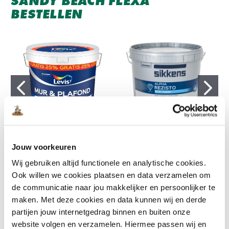
SANDY BEACH FLEXA
BESTELLEN
LEVIS
SIKKENS
Jouw voorkeuren
Levis Mur & Plafond Mat
Sikkens Alpha Rezisto Easy
€72,99
€51,09
Clean
Wij gebruiken altijd functionele en analytische cookies.
€50,49
€32,82
Ook willen we cookies plaatsen en data verzamelen om
de communicatie naar jou makkelijker en persoonlijker te
maken. Met deze cookies en data kunnen wij en derde
RAL kleuren
partijen jouw internetgedrag binnen en buiten onze
RAL 1013 - Parelwit
website volgen en verzamelen. Hiermee passen wij en
RAL 1015 - Licht ivoor