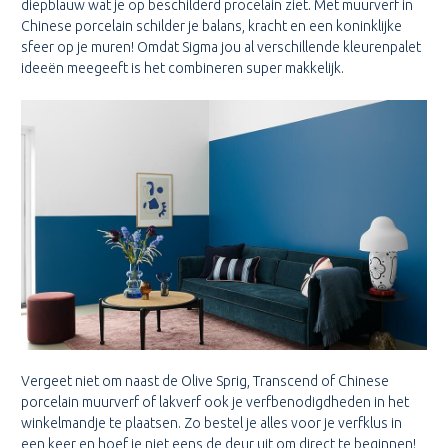
diepblauw wat je op beschilderd procelain ziet. Met muurverf in
Chinese porcelain schilder je balans, kracht en een koninklijke
sfeer op je muren! Omdat Sigma jou al verschillende kleurenpalet
ideeën meegeeft is het combineren super makkelijk.
Vergeet niet om naast de Olive Sprig, Transcend of Chinese
porcelain muurverf of lakverf ook je verfbenodigdheden in het
winkelmandje te plaatsen. Zo bestel je alles voor je verfklus in
een keer en hoef je niet eens de deur uit om direct te beginnen!