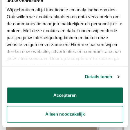
Jouw voorkeuren
Wij gebruiken altijd functionele en analytische cookies.
Ook willen we cookies plaatsen en data verzamelen om
de communicatie naar jou makkelijker en persoonlijker te
Natuurlijk kan je deze nieuwe kleur van Sigma bij ons online
bestellen! Wij mengen graag Olive Sprig muurverf of lakverf voor
maken. Met deze cookies en data kunnen wij en derde
je. En ook de kleur van het jaar van 2021, 2020 of eerdere jaren.
partijen jouw internetgedrag binnen en buiten onze
Want het blijven prachtige tinten! Omdat Sigma jou al
website volgen en verzamelen. Hiermee passen wij en
verschillende kleurenpalet ideeën meegeeft is het combineren
derden onze website, advertenties en communicatie aan
super makkelijk.
jouw interesses aan. Door op 'accepteren' te klikken ga
je hiermee akkoord. Je kunt je voorkeuren altijd weer
aanpassen. Lees er meer over in ons cookiebeleid.
Kleur van het jaar 2021 Transcend
Details tonen
Deze cappuchino achtige bruintint heeft een einde gemaakt aan
het tijdperk van de grijstinten. Omdat mensen behoefte hebben
Accepteren
aan warmte, natuurlijkheid en een knus huis in tijden van
verandering is de bruintint Transcend verkozen tot kleur van
2021.
Alleen noodzakelijk