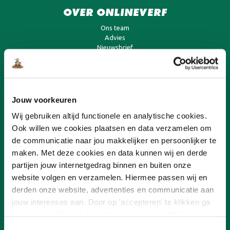
OVER ONLINEVERF
Ons team
Advies
Nieuwsbrief
Ons concept
Verf aanbiedingen
Franchisenemer worden
Jouw voorkeuren
KLANTENSERVICE
Wij gebruiken altijd functionele en analytische cookies.
Betalen
Ook willen we cookies plaatsen en data verzamelen om
Contact
de communicatie naar jou makkelijker en persoonlijker te
Onlineverf.be Zakelijk
maken. Met deze cookies en data kunnen wij en derde
Retourneren
Veelgestelde vragen
partijen jouw internetgedrag binnen en buiten onze
Verzending en bezorging
website volgen en verzamelen. Hiermee passen wij en
derden onze website, advertenties en communicatie aan
jouw interesses aan. Door op 'accepteren' te klikken ga
SNEL AAN DE SLAG
je hiermee akkoord. Je kunt je voorkeuren altijd weer
Muurverf
aanpassen. Lees er meer over in ons cookiebeleid.