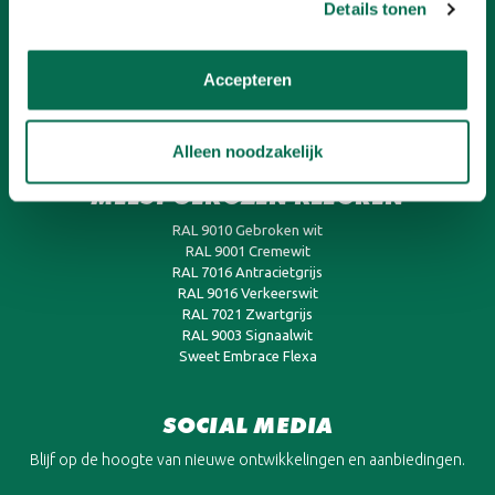
Binnenlak
Details tonen
Buitenlak
Trapverf
Sigma
Accepteren
Sikkens
Wijzonol
Pienter
Alleen noodzakelijk
MEEST GEKOZEN KLEUREN
RAL 9010 Gebroken wit
RAL 9001 Cremewit
RAL 7016 Antracietgrijs
RAL 9016 Verkeerswit
RAL 7021 Zwartgrijs
RAL 9003 Signaalwit
Sweet Embrace Flexa
SOCIAL MEDIA
Blijf op de hoogte van nieuwe ontwikkelingen en aanbiedingen.