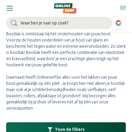
Home
Bootlak
BOOTLAK KOPEN
Zoeken
Bootlak is onmisbaar bij het onderhouden van jouw boot.
Voorzie de houten onderdelen van je boot van glans en
beschermt het tegen water en extreme weersinvloeden. Zo sterk
is bootlak! Bootlak heeft een perfecte combinatie van elasticiteit
en krasvastheid, waardoor je een prachtige glans krijgt op het
houtwerk van jouw geliefde boot.
Daarnaast heeft Onlineverf.be alles voor het lakken van jouw
boot gemakkelijk op één plek. Je koopt hier niet alleen je bootlak
maar ook al je schilderbenodigdheden zoals verfbakjes, verf
kwasten, rollers, afplaktape of grondverf. Wij bezorgen alles
gemakkelijk bij je thuis of leveren het af bij één van onze
servicepunten.
Toon de filters