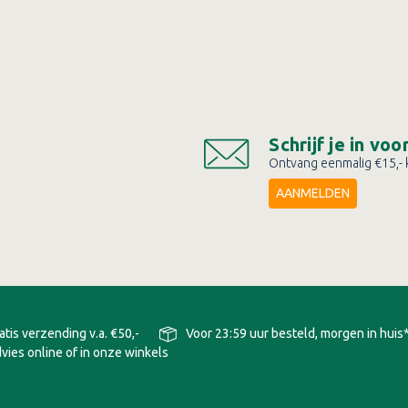
Schrijf je in vo
Ontvang eenmalig €15,- k
AANMELDEN
atis verzending v.a. €50,-
Voor 23:59 uur besteld, morgen in huis
vies online of in onze winkels