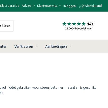
Kleurgarantie
Advies
Klantenservice
Winkelmand
Inloggen
w kleur
enter
Verfkleuren
Aanbiedingen
t vulmiddel gebruiken voor steen, beton en metaal en is geschikt
en.