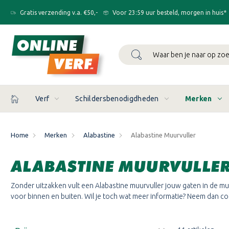
Gratis verzending v.a. €50,-
Voor 23:59 uur besteld, morgen in huis*
Zoeken
Verf
Schildersbenodigdheden
Merken
Home
Merken
Alabastine
Alabastine Muurvuller
ALABASTINE MUURVULLE
Zonder uitzakken vult een Alabastine muurvuller jouw gaten in de muu
voor binnen en buiten. Wil je toch wat meer informatie? Neem dan co