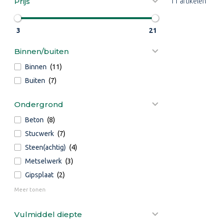
Prijs
11 artikelen
3
21
Binnen/buiten
Binnen
(11)
Buiten
(7)
Ondergrond
Beton
(8)
Stucwerk
(7)
Steen(achtig)
(4)
Metselwerk
(3)
Gipsplaat
(2)
Meer tonen
Vulmiddel diepte