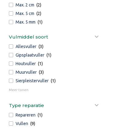
Max. 2 cm
(2)
Max. 5 cm
(2)
Max. 5 mm
(1)
Vulmiddel soort
Allesvuller
(3)
Gipsplaatvuller
(1)
Houtvuller
(1)
Muurvuller
(3)
Sierpleistervuller
(1)
Meer tonen
Type reparatie
Repareren
(1)
Vullen
(9)