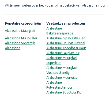
Wil je meer weten over het kopen of het gebruik van Alabastine muu
Populaire categorieën
Veelgekozen producten
Alabastine
Alabastine Muurglad
Baksteenreparatie
Alabastine Muurvuller
Alabastine Gipsplaatvuller
Alabastine Voorstrijk
Alabastine Houtkit Flexibel
Alabastine
Alabastine Kneedbaar Hout
Alabastine Lakplamuur
Alabastine Muurglad
Superieur
Alabastine Muurglad
Vochtbestendig
Alabastine Muurvuller
Alabastine
Polyesterplamuur
Alabastine Structuur Kit