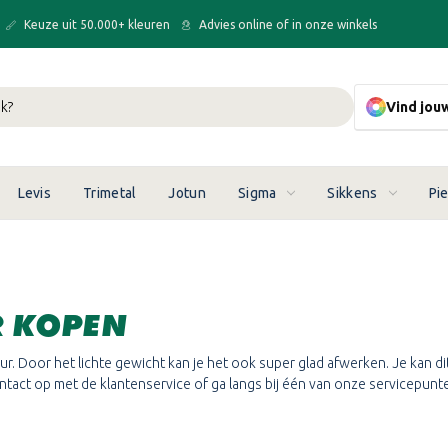
Keuze uit 50.000+ kleuren
Advies online of in onze winkels
Vind jou
Levis
Trimetal
Jotun
Sigma
Sikkens
Pi
R KOPEN
r. Door het lichte gewicht kan je het ook super glad afwerken. Je kan di
ntact op met de klantenservice of ga langs bij één van onze servicepunt