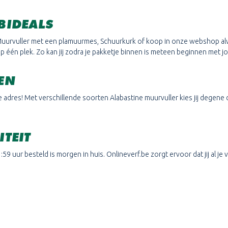
BIDEALS
Muurvuller met een plamuurmes, Schuurkurk of koop in onze webshop alv
op één plek. Zo kan jij zodra je pakketje binnen is meteen beginnen met j
EN
e adres! Met verschillende soorten Alabastine muurvuller kies jij degene d
TEIT
59 uur besteld is morgen in huis. Onlineverf.be zorgt ervoor dat jij al 