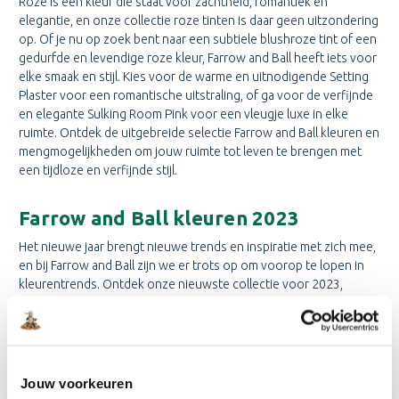
Roze is een kleur die staat voor zachtheid, romantiek en
elegantie, en onze collectie roze tinten is daar geen uitzondering
op. Of je nu op zoek bent naar een subtiele blushroze tint of een
gedurfde en levendige roze kleur, Farrow and Ball heeft iets voor
elke smaak en stijl. Kies voor de warme en uitnodigende Setting
Plaster voor een romantische uitstraling, of ga voor de verfijnde
en elegante Sulking Room Pink voor een vleugje luxe in elke
ruimte. Ontdek de uitgebreide selectie Farrow and Ball kleuren en
mengmogelijkheden om jouw ruimte tot leven te brengen met
een tijdloze en verfijnde stijl.
Farrow and Ball kleuren 2023
Het nieuwe jaar brengt nieuwe trends en inspiratie met zich mee,
en bij Farrow and Ball zijn we er trots op om voorop te lopen in
kleurentrends. Ontdek onze nieuwste collectie voor 2023,
samengesteld om jouw interieur een frisse en eigentijdse
uitstraling te geven. Enkele voorbeelden van kleuren uit onze
2023-collectie zijn:
Treron
: Een rijke, diepgroene kleur geïnspireerd door het
Jouw voorkeuren
verweerde houtwerk van oude landhuizen.