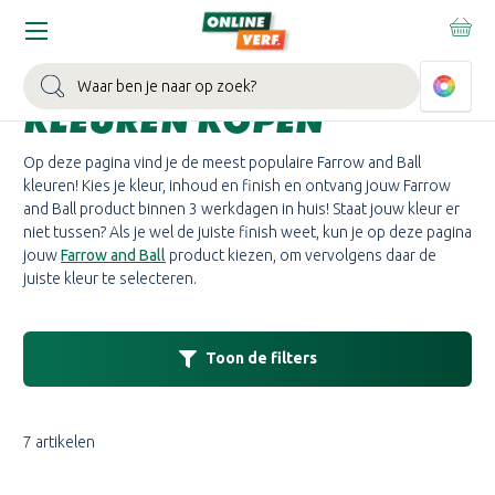
Home
Merken
Farrow and Ball
Farrow and Ball kleuren
FARROW AND BALL
Zoeken
KLEUREN KOPEN
Op deze pagina vind je de meest populaire Farrow and Ball
kleuren! Kies je kleur, inhoud en finish en ontvang jouw Farrow
and Ball product binnen 3 werkdagen in huis! Staat jouw kleur er
niet tussen? Als je wel de juiste finish weet, kun je op deze pagina
jouw
Farrow and Ball
product kiezen, om vervolgens daar de
juiste kleur te selecteren.
Toon de filters
7 artikelen