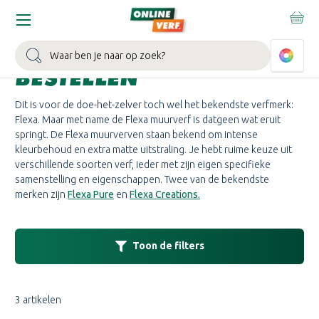
Home
Merken
Flexa
Flexa Muurverf
FLEXA MUURVERF
Zoeken
BESTELLEN
Dit is voor de doe-het-zelver toch wel het bekendste verfmerk:
Flexa. Maar met name de Flexa muurverf is datgeen wat eruit
springt. De Flexa muurverven staan bekend om intense
kleurbehoud en extra matte uitstraling. Je hebt ruime keuze uit
verschillende soorten verf, ieder met zijn eigen specifieke
samenstelling en eigenschappen. Twee van de bekendste
merken zijn
Flexa Pure
en
Flexa Creations.
Toon de filters
3 artikelen