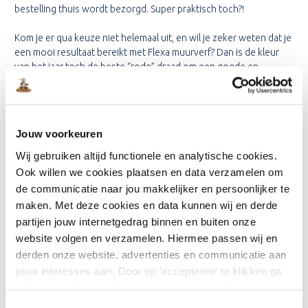
bestelling thuis wordt bezorgd. Super praktisch toch?!
Kom je er qua keuze niet helemaal uit, en wil je zeker weten dat je
een mooi resultaat bereikt met Flexa muurverf? Dan is de kleur
van het jaar toch de beste “rode” draad om een goede en
sfeervolle keuze te maken. Daarnaast kun je voor advies ook
altijd terecht bij onze klantenservice.
HOEZO JIJ DE FLEXA
Jouw voorkeuren
MUURVERF KLEUR VAN HET
Wij gebruiken altijd functionele en analytische cookies.
JAAR KIEST? SUCCES
Ook willen we cookies plaatsen en data verzamelen om
GEGARANDEERD!
de communicatie naar jou makkelijker en persoonlijker te
maken. Met deze cookies en data kunnen wij en derde
Wanneer de kleurexperts een muurverf tint bekronen tot kleur
partijen jouw internetgedrag binnen en buiten onze
van het jaar, dan is er grondig onderzoek aan vooraf gegaan. Van
website volgen en verzamelen. Hiermee passen wij en
lichtgroen tot honing en van roze tot cappuccino bruin, het zijn
derden onze website, advertenties en communicatie aan
allemaal prachtige muurverf kleuren die in ieder interieur passen.
jouw interesses aan. Door op 'accepteren' te klikken ga
Weet je wat het beste is? Bij de kleur van het jaar hoort ook altijd
je hiermee akkoord. Je kunt je voorkeuren altijd weer
een heel kleurenpalet. Gelukkig maak je zo feilloos de mooiste
aanpassen. Lees er meer over in ons cookiebeleid.