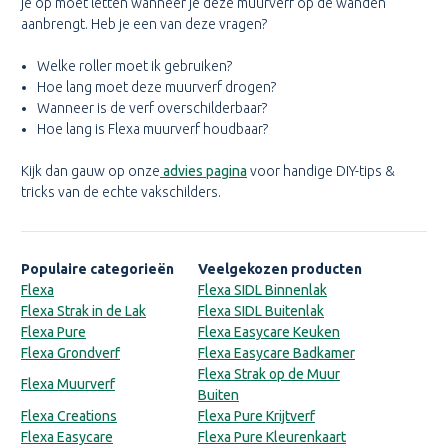
je op moet letten wanneer je deze muurverf op de wanden
aanbrengt. Heb je een van deze vragen?
Welke roller moet ik gebruiken?
Hoe lang moet deze muurverf drogen?
Wanneer is de verf overschilderbaar?
Hoe lang is Flexa muurverf houdbaar?
Kijk dan gauw op onze
advies pagina
voor handige DIY-tips &
tricks van de echte vakschilders.
Populaire categorieën
Veelgekozen producten
Flexa
Flexa SIDL Binnenlak
Flexa Strak in de Lak
Flexa SIDL Buitenlak
Flexa Pure
Flexa Easycare Keuken
Flexa Grondverf
Flexa Easycare Badkamer
Flexa Strak op de Muur
Flexa Muurverf
Buiten
Flexa Creations
Flexa Pure Krijtverf
Flexa Easycare
Flexa Pure Kleurenkaart