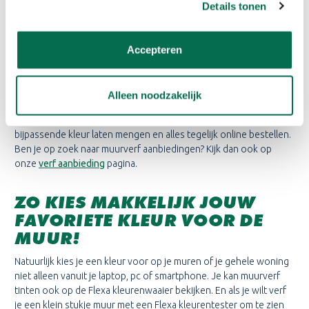
keuzes wat jouw kleur muurverf betreft. Jouw interieur kan je zo
Details tonen
in een handomdraai op je favoriete tint afstemmen, je hoeft
alleen het kleurenpalet aan te houden. Je creëert met Flexa
eenvoudig the perfect match.
Accepteren
Passend bij de muurverf van Flexa in mat of zijdeglans kan je ook
de lak voor je kozijnen of meubels laten mengen in de juiste tint.
Alleen noodzakelijk
Het
Flexa Strak in de lak
assortiment biedt je alle opties. Dus nee,
geen muurverf op hout schilderen maar gewoon de houtlak in de
bijpassende kleur laten mengen en alles tegelijk online bestellen.
Ben je op zoek naar muurverf aanbiedingen? Kijk dan ook op
onze
verf aanbieding
pagina.
ZO KIES MAKKELIJK JOUW
FAVORIETE KLEUR VOOR DE
MUUR!
Natuurlijk kies je een kleur voor op je muren of je gehele woning
niet alleen vanuit je laptop, pc of smartphone. Je kan muurverf
tinten ook op de Flexa kleurenwaaier bekijken. En als je wilt verf
je een klein stukje muur met een Flexa kleurentester om te zien