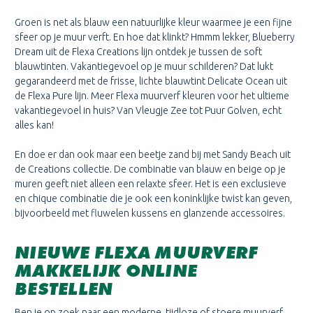
Groen is net als blauw een natuurlijke kleur waarmee je een fijne
sfeer op je muur verft. En hoe dat klinkt? Hmmm lekker, Blueberry
Dream uit de Flexa Creations lijn ontdek je tussen de soft
blauwtinten. Vakantiegevoel op je muur schilderen? Dat lukt
gegarandeerd met de frisse, lichte blauwtint Delicate Ocean uit
de Flexa Pure lijn. Meer Flexa muurverf kleuren voor het ultieme
vakantiegevoel in huis? Van Vleugje Zee tot Puur Golven, echt
alles kan!
En doe er dan ook maar een beetje zand bij met Sandy Beach uit
de Creations collectie. De combinatie van blauw en beige op je
muren geeft niet alleen een relaxte sfeer. Het is een exclusieve
en chique combinatie die je ook een koninklijke twist kan geven,
bijvoorbeeld met fluwelen kussens en glanzende accessoires.
NIEUWE FLEXA MUURVERF
MAKKELIJK ONLINE
BESTELLEN
Ben je op zoek naar een moderne, tijdloze of stoere muurverf