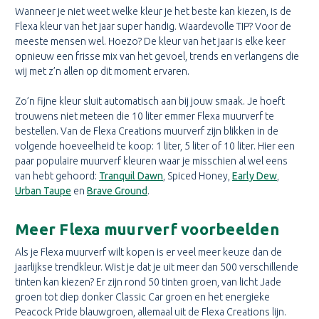
Wanneer je niet weet welke kleur je het beste kan kiezen, is de
Flexa kleur van het jaar super handig. Waardevolle TIP? Voor de
meeste mensen wel. Hoezo? De kleur van het jaar is elke keer
opnieuw een frisse mix van het gevoel, trends en verlangens die
wij met z’n allen op dit moment ervaren.
Zo’n fijne kleur sluit automatisch aan bij jouw smaak. Je hoeft
trouwens niet meteen die 10 liter emmer Flexa muurverf te
bestellen. Van de Flexa Creations muurverf zijn blikken in de
volgende hoeveelheid te koop: 1 liter, 5 liter of 10 liter. Hier een
paar populaire muurverf kleuren waar je misschien al wel eens
van hebt gehoord:
Tranquil Dawn
, Spiced Honey,
Early Dew
,
Urban Taupe
en
Brave Ground
.
Meer Flexa muurverf voorbeelden
Als je Flexa muurverf wilt kopen is er veel meer keuze dan de
jaarlijkse trendkleur. Wist je dat je uit meer dan 500 verschillende
tinten kan kiezen? Er zijn rond 50 tinten groen, van licht Jade
groen tot diep donker Classic Car groen en het energieke
Peacock Pride blauwgroen, allemaal uit de Flexa Creations lijn.