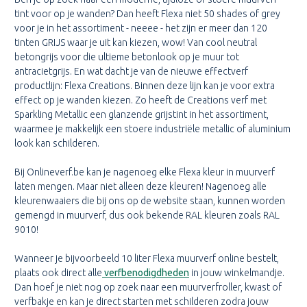
tint voor op je wanden? Dan heeft Flexa niet 50 shades of grey
voor je in het assortiment - neeee - het zijn er meer dan 120
tinten GRIJS waar je uit kan kiezen, wow! Van cool neutral
betongrijs voor die ultieme betonlook op je muur tot
antracietgrijs. En wat dacht je van de nieuwe effectverf
productlijn: Flexa Creations. Binnen deze lijn kan je voor extra
effect op je wanden kiezen. Zo heeft de Creations verf met
Sparkling Metallic een glanzende grijstint in het assortiment,
waarmee je makkelijk een stoere industriële metallic of aluminium
look kan schilderen.
Bij Onlineverf.be kan je nagenoeg elke Flexa kleur in muurverf
laten mengen. Maar niet alleen deze kleuren! Nagenoeg alle
kleurenwaaiers die bij ons op de website staan, kunnen worden
gemengd in muurverf, dus ook bekende RAL kleuren zoals RAL
9010!
Wanneer je bijvoorbeeld 10 liter Flexa muurverf online bestelt,
plaats ook direct alle
verfbenodigdheden
in jouw winkelmandje.
Dan hoef je niet nog op zoek naar een muurverfroller, kwast of
verfbakje en kan je direct starten met schilderen zodra jouw