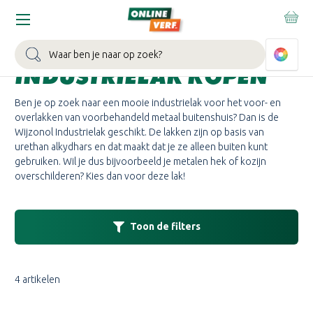
Home
Merken
Wijzonol
Wijzonol Industrielak
WIJZONOL
Zoeken
INDUSTRIELAK KOPEN
Ben je op zoek naar een mooie industrielak voor het voor- en
overlakken van voorbehandeld metaal buitenshuis? Dan is de
Wijzonol Industrielak geschikt. De lakken zijn op basis van
urethan alkydhars en dat maakt dat je ze alleen buiten kunt
gebruiken. Wil je dus bijvoorbeeld je metalen hek of kozijn
overschilderen? Kies dan voor deze lak!
Toon de filters
4 artikelen