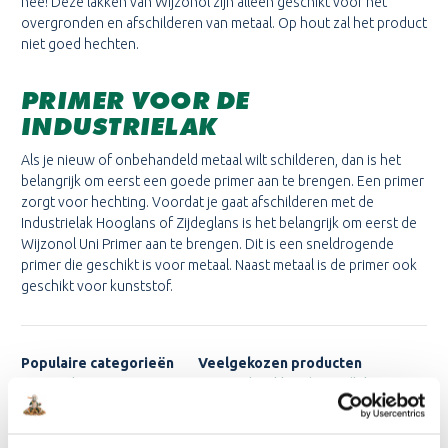
nee! Deze lakken van Wijzonol zijn alleen geschikt voor het
overgronden en afschilderen van metaal. Op hout zal het product
niet goed hechten.
PRIMER VOOR DE
INDUSTRIELAK
Als je nieuw of onbehandeld metaal wilt schilderen, dan is het
belangrijk om eerst een goede primer aan te brengen. Een primer
zorgt voor hechting. Voordat je gaat afschilderen met de
Industrielak Hooglans of Zijdeglans is het belangrijk om eerst de
Wijzonol Uni Primer aan te brengen. Dit is een sneldrogende
primer die geschikt is voor metaal. Naast metaal is de primer ook
geschikt voor kunststof.
Populaire categorieën
Veelgekozen producten
Wijzonol
Wijzonol Dekkend Grondlak
Wijzonol Industrielak
Wijzonol Dekkend Tuinbeits
Wijzonol Grondverf
Wijzonol LBH Urethan
Wijzonol Muurverf
Wijzonol Wijzoplex Eiglans