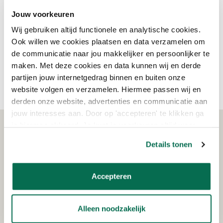
Wijzonol Interieurlak
Wijzonol Wijzotex Extra Mat
Jouw voorkeuren
Wijzonol Superdek
Wijzonol LBH
Wij gebruiken altijd functionele en analytische cookies.
Muurverf
Ook willen we cookies plaatsen en data verzamelen om
Wijzonol Transparant
Wijzonol Aqua
Hoogglans
de communicatie naar jou makkelijker en persoonlijker te
Wijzonol Binnenlak
Wijzonol Projectlatex
maken. Met deze cookies en data kunnen wij en derde
Wijzonol Wijzotex
partijen jouw internetgedrag binnen en buiten onze
Wijzonol Buitenlak
website volgen en verzamelen. Hiermee passen wij en
derden onze website, advertenties en communicatie aan
jouw interesses aan. Door op 'accepteren' te klikken ga
je hiermee akkoord. Je kunt je voorkeuren altijd weer
WAT KLANTEN VERTELLEN
aanpassen. Lees er meer over in ons cookiebeleid.
Details tonen
Accepteren
Schrijf je in voor de nieuwsbrief!
Ontvang eenmalig €15,- korting op je bestelling
Alleen noodzakelijk
vanaf €150!