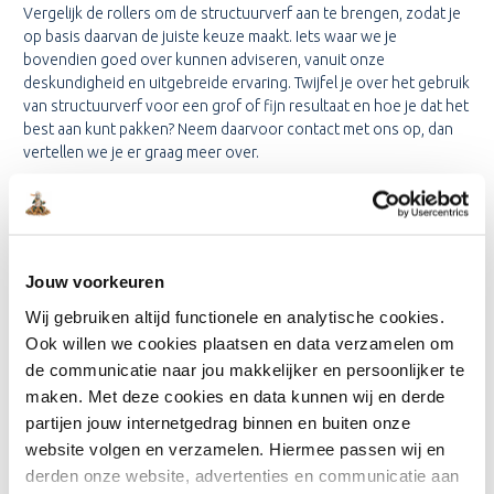
Vergelijk de rollers om de structuurverf aan te brengen, zodat je
op basis daarvan de juiste keuze maakt. Iets waar we je
bovendien goed over kunnen adviseren, vanuit onze
deskundigheid en uitgebreide ervaring. Twijfel je over het gebruik
van structuurverf voor een grof of fijn resultaat en hoe je dat het
best aan kunt pakken? Neem daarvoor contact met ons op, dan
vertellen we je er graag meer over.
KAN JE STRUCTUURVERF
OVERSCHILDEREN?
Ja, een structuurverf is overschilderbaar.
Jouw voorkeuren
Wij gebruiken altijd functionele en analytische cookies.
TIP: Let er wel op dat je vanwege de structuur meer muurverf
Ook willen we cookies plaatsen en data verzamelen om
nodig hebt dan voor een gladde wand. Het prachtige effect van
de communicatie naar jou makkelijker en persoonlijker te
de korrelige structuur op je wanden blijft gewoon behouden.
maken. Met deze cookies en data kunnen wij en derde
partijen jouw internetgedrag binnen en buiten onze
HOE MOET JE STRUCTUURVERF
website volgen en verzamelen. Hiermee passen wij en
VERWIJDEREN?
derden onze website, advertenties en communicatie aan