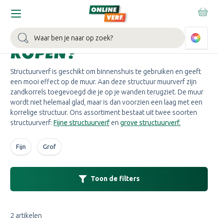
Home
Structuurverf
STRUCTUURVERF
Zoeken
KOPEN?
Structuurverf is geschikt om binnenshuis te gebruiken en geeft
een mooi effect op de muur. Aan deze structuur muurverf zijn
zandkorrels toegevoegd die je op je wanden terugziet. De muur
wordt niet helemaal glad, maar is dan voorzien een laag met een
korrelige structuur. Ons assortiment bestaat uit twee soorten
structuurverf:
Fijne structuurverf
en
grove structuurverf.
Fijn
Grof
Toon de filters
2 artikelen