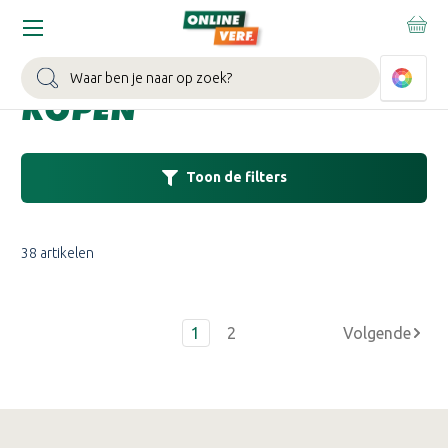
Home
Verf
Muurverf
Muurverf op kleur
Witte muurve
WITTE MUURVERF
Zoeken
KOPEN
Toon de filters
38 artikelen
1
2