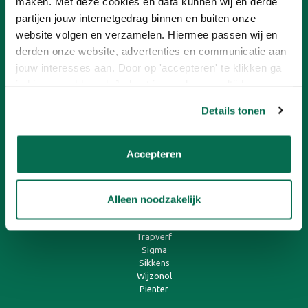
maken. Met deze cookies en data kunnen wij en derde
Franchisenemer worden
partijen jouw internetgedrag binnen en buiten onze
website volgen en verzamelen. Hiermee passen wij en
KLANTENSERVICE
derden onze website, advertenties en communicatie aan
jouw interesses aan. Door op 'accepteren' te klikken ga
Betalen
Contact
je hiermee akkoord. Je kunt je voorkeuren altijd weer
Onlineverf.be Zakelijk
aanpassen. Lees er meer over in ons cookiebeleid.
Retourneren
Details tonen
Veelgestelde vragen
Verzending en bezorging
Accepteren
SNEL AAN DE SLAG
Muurverf
Alleen noodzakelijk
Binnenlak
Buitenlak
Trapverf
Sigma
Sikkens
Wijzonol
Pienter