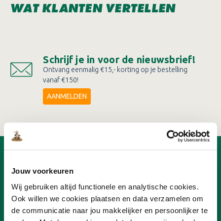
WAT KLANTEN VERTELLEN
Schrijf je in voor de nieuwsbrief!
Ontvang eenmalig €15,- korting op je bestelling
vanaf €150!
AANMELDEN
OVER ONLINEVERF
Jouw voorkeuren
Ons team
Wij gebruiken altijd functionele en analytische cookies.
Advies
Nieuwsbrief
Ook willen we cookies plaatsen en data verzamelen om
Ons concept
de communicatie naar jou makkelijker en persoonlijker te
Verf aanbiedingen