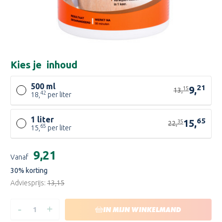
Kies je
inhoud
500 ml
21
9,
15
13,
42
18,
per liter
1 liter
65
15,
35
22,
65
15,
per liter
Huidige
€9,21
Vanaf
voorraad:
30
% korting
Adviesprijs:
€13,15
-
+
HOEVEELHEID
HOEVEELHEID
IN MIJN WINKELMAND
VERLAGEN
VERHOGEN