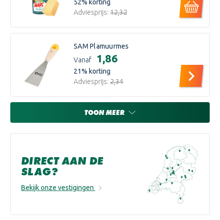
52
% korting
Adviesprijs:
€12,32
SAM Plamuurmes
€1,86
Vanaf
21
% korting
Adviesprijs:
€2,34
TOON MEER
DIRECT AAN DE
SLAG?
Bekijk onze vestigingen