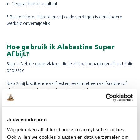
Gegarandeerd resultaat
* Bij meerdere, dikkere en vrij oude verflagen is een langere
werktijd onvermijdelijk
Hoe gebruik ik Alabastine Super
Afbijt?
Stap 1: Dek de oppervlaktes die je niet wil behandelen af met folie
of plastic
Stap 2: Bij loszittende verfresten, even met een verfkrabber of
plamuurmes de loszittende resten weghalen
Stap 3: Bij meerdere, dikkere en vrij oude verflagen is de tip om
het vooraf met grof schuurpapier te schuren, hierdoor werkt de
afbijt beter
Jouw voorkeuren
Wij gebruiken altijd functionele en analytische cookies.
Stap 4: Gebruik een platte kwast en breng een dikke laag aan
Ook willen we cookies plaatsen en data verzamelen om