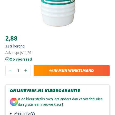
Huidige
€2,88
voorraad:
33
% korting
Adviesprijs:
€4,26
Op voorraad
-
+
HOEVEELHEID
HOEVEELHEID
IN MIJN WINKELMAND
VERLAGEN
VERHOGEN
VAN
VAN
BLEKO
BLEKO
ACRYL
ACRYL
VERDUNNER
VERDUNNER
ONLINEVERF.NL KLEURGARANTIE
Is de kleur straks toch iets anders dan verwacht? Kies
dan gratis een nieuwe kleur!
Meer info