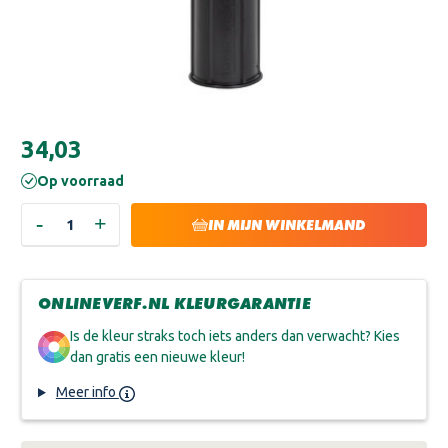
Huidige
€34,03
voorraad:
Op voorraad
-
+
HOEVEELHEID
HOEVEELHEID
IN MIJN WINKELMAND
VERLAGEN
VERHOGEN
VAN
VAN
EAZYFIX
EAZYFIX
PREMIUM
PREMIUM
HOUTROTVULLER
HOUTROTVULLER
ONLINEVERF.NL KLEURGARANTIE
Is de kleur straks toch iets anders dan verwacht? Kies
dan gratis een nieuwe kleur!
Meer info