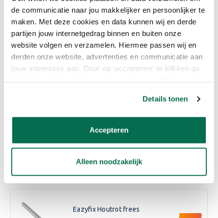
de communicatie naar jou makkelijker en persoonlijker te
Lees meer
maken. Met deze cookies en data kunnen wij en derde
partijen jouw internetgedrag binnen en buiten onze
website volgen en verzamelen. Hiermee passen wij en
Eigenschappen
derden onze website, advertenties en communicatie aan
jouw interesses aan. Door op 'accepteren' te klikken ga
Reviews
je hiermee akkoord. Je kunt je voorkeuren altijd weer
aanpassen. Lees er meer over in ons cookiebeleid.
Details tonen
Bijpassende producten
Accepteren
Eazyfix Houtvochtmeter
€19,99
Alleen noodzakelijk
Eazyfix Houtrot frees