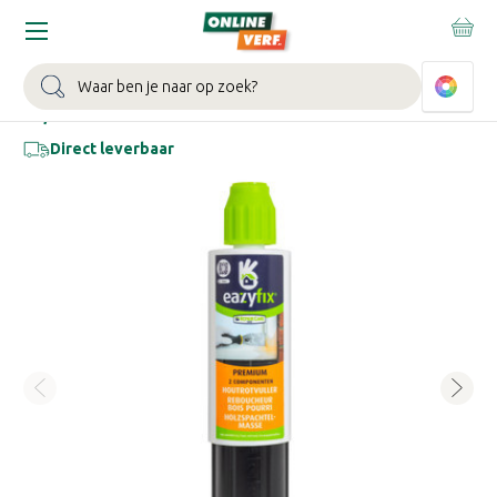
Home
Schildersbenodigdheden
Plamuur- en Vulmiddelen
Zoeken
EAZYFIX PREMIUM HOUTROTVULLER
€34,03
Direct leverbaar