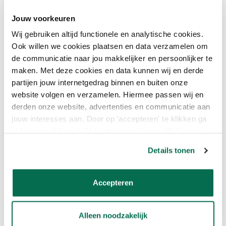
Jouw voorkeuren
EPIFANES ANTISLIPPOEDER
Wij gebruiken altijd functionele en analytische cookies.
KOPEN BIJ ONLINEVERF
Ook willen we cookies plaatsen en data verzamelen om
de communicatie naar jou makkelijker en persoonlijker te
Bestel Epifanes Antislippoeder eenvoudig en snel bij Onlineverf.
maken. Met deze cookies en data kunnen wij en derde
Profiteer van scherpe prijzen, snelle levering en deskundig
partijen jouw internetgedrag binnen en buiten onze
advies voor al jouw schilderprojecten.
website volgen en verzamelen. Hiermee passen wij en
derden onze website, advertenties en communicatie aan
Lees meer
jouw interesses aan. Door op 'accepteren' te klikken ga
je hiermee akkoord. Je kunt je voorkeuren altijd weer
Eigenschappen
aanpassen. Lees er meer over in ons cookiebeleid.
Details tonen
Reviews
Accepteren
Bijpassende producten
Alleen noodzakelijk