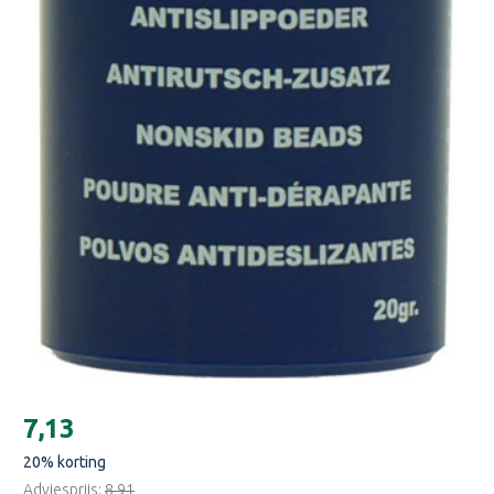
Huidige
€7,13
voorraad:
20
% korting
Adviesprijs:
€8,91