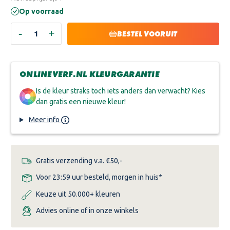
Op voorraad
-
+
HOEVEELHEID
HOEVEELHEID
BESTEL VOORUIT
VERLAGEN
VERHOGEN
VAN
VAN
EPIFANES
EPIFANES
ANTISLIPPOEDER
ANTISLIPPOEDER
ONLINEVERF.NL KLEURGARANTIE
Is de kleur straks toch iets anders dan verwacht? Kies
dan gratis een nieuwe kleur!
Meer info
Gratis verzending v.a. €50,-
Voor 23:59 uur besteld, morgen in huis*
Keuze uit 50.000+ kleuren
Advies online of in onze winkels