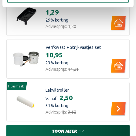
Huismerk
Verfbakje klein
€1,29
29
% korting
Adviesprijs:
€1,80
Verfkwast + Strijkvaatjes set
€10,95
23
% korting
Adviesprijs:
€14,21
Huismerk
Lakviltroller
€2,50
Vanaf
31
% korting
Adviesprijs:
€3,62
TOON MEER