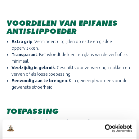
VOORDELEN VAN EPIFANES
ANTISLIPPOEDER
Extra grip
: Vermindert uitglijden op natte en gladde
oppervlakken.
Transparant
: Beïnvloedt de kleur en glans van de verf of lak
minimaal.
Veelzijdig in gebruik
: Geschikt voor verwerking in lakken en
verven of als losse toepassing.
Eenvoudig aan te brengen
: Kan gemengd worden voor de
gewenste stroefheid.
TOEPASSING
Meng voor gebruik de poeder door de Epifanes Mono-urethane
lak, na toevoeging roeren en 20 minuten wachten. Breng de
antisliplak met een viltroller gelijkmatig aan.