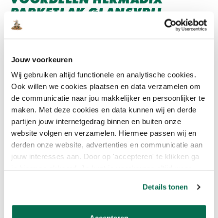
PARKETLAK GLANSVRIJ
De snelheid van het verwerken en de korte droogtijd maken de
Hermadix parketlak extra aantrekkelijk voor je vloer schilderklus.
Naast een prachtig, glansvrij resultaat is je vloer weer jaren
Jouw voorkeuren
beschermd en kan prima tegen intensief woongebruik.
Wij gebruiken altijd functionele en analytische cookies.
Ook willen we cookies plaatsen en data verzamelen om
BELANGRIJKE KENMERKEN
de communicatie naar jou makkelijker en persoonlijker te
maken. Met deze cookies en data kunnen wij en derde
Sneldrogend
partijen jouw internetgedrag binnen en buiten onze
Geschikt voor parket, meubels, trappen, tafelbladen
website volgen en verzamelen. Hiermee passen wij en
Slijt- en stootvast
Geschikt voor zacht- en hardhout zoals grenen, vuren, eiken
derden onze website, advertenties en communicatie aan
Makkelijk te verwerken
jouw interesses aan. Door op 'accepteren' te klikken ga
Matt, mooi glansvrij
je hiermee akkoord. Je kunt je voorkeuren altijd weer
aanpassen. Lees er meer over in ons cookiebeleid.
Details tonen
Lees meer
Accepteren