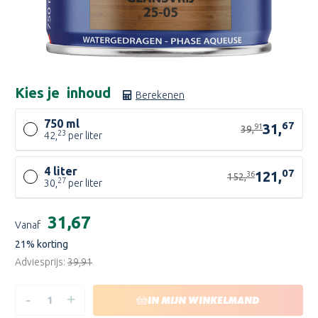
Kies je
inhoud
Berekenen
750 ml
67
31,
91
39,
23
42,
per liter
4 liter
07
121,
36
152,
27
30,
per liter
Huidige
€31,67
Vanaf
voorraad:
21
% korting
Adviesprijs:
€39,91
-
+
HOEVEELHEID
HOEVEELHEID
IN MIJN WINKELMAND
VERLAGEN
VERHOGEN