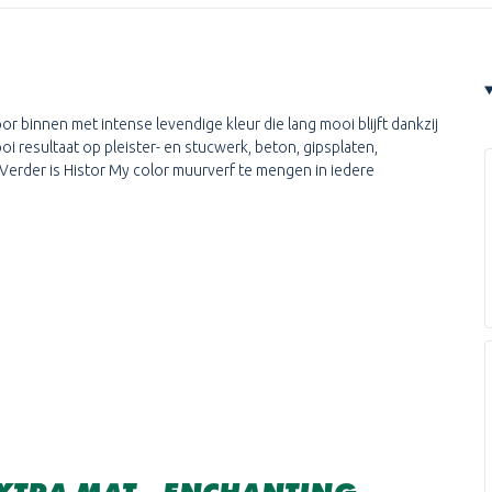
r binnen met intense levendige kleur die lang mooi blijft dankzij
 resultaat op pleister- en stucwerk, beton, gipsplaten,
erder is Histor My color muurverf te mengen in iedere