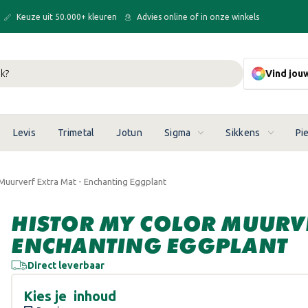
Keuze uit 50.000+ kleuren
Advies online of in onze winkels
Vind jou
Levis
Trimetal
Jotun
Sigma
Sikkens
Pi
 Muurverf Extra Mat - Enchanting Eggplant
HISTOR MY COLOR MUURVE
ENCHANTING EGGPLANT
Direct leverbaar
Kies je
inhoud