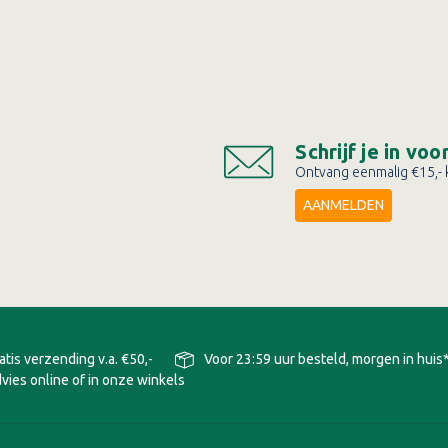
Schrijf je in vo
Ontvang eenmalig €15,- k
AANMELDEN
atis verzending v.a. €50,-
Voor 23:59 uur besteld, morgen in huis
vies online of in onze winkels