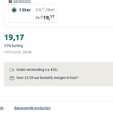
Berekenen
17
1 liter
(19,
/ liter)
17
19,
49
ende
29,
Huidige
voorraad:
€19,17
35
% korting
Adviesprijs:
€29,49
Gratis verzending v.a. €50,-
Voor 23:59 uur besteld, morgen in huis*
ds
Bijpassende producten