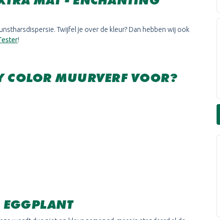
XTRA MAT -
ENCHANTING
nstharsdispersie. Twijfel je over de kleur? Dan hebben wij ook
Tester
!
MY COLOR MUURVERF VOOR?
 EGGPLANT