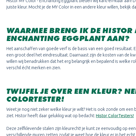
Histor MY Color -
Enchanting Eggplant
bieden wij kant-en-klaar aan! 
juiste kleur. Mocht je de MY Color in een andere kleur willen, bekijk 
WAARMEE BRENG IK DE HISTOR
ENCHANTING EGGPLANT
AAN?
Het aanschaffen van goede verf is de basis van een goed resultaat. E
een groot deel het eindresultaat. Daarnaast zijn de kosten van de kwas
willen wij benadrukken dat het erg belangrijk en bepalend is welke rolle
verschil écht merken en zien.
TWIJFEL JE OVER EEN KLEUR? N
COLORTESTER!
Weet je nog niet zeker welke kleur je wilt? Het is ook zonde om een bli
ziet. Histor heeft daar gelukkig wat op bedacht:
Histor ColorTesters!
Deze zelfklevende stalen zijn kleurecht! je kunt ze eenvoudig op een
verschillende muren zetten zodat je weet hoe de kleur er in het echt u