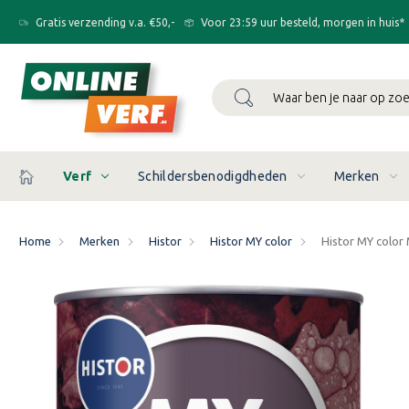
Gratis verzending v.a. €50,-
Voor 23:59 uur besteld, morgen in huis*
Zoeken
Verf
Schildersbenodigdheden
Merken
Home
Merken
Histor
Histor MY color
Histor MY color