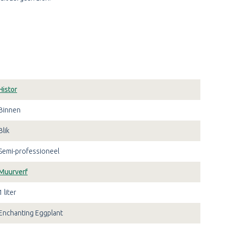
Histor
Binnen
Blik
Semi-professioneel
Muurverf
1 liter
Enchanting Eggplant