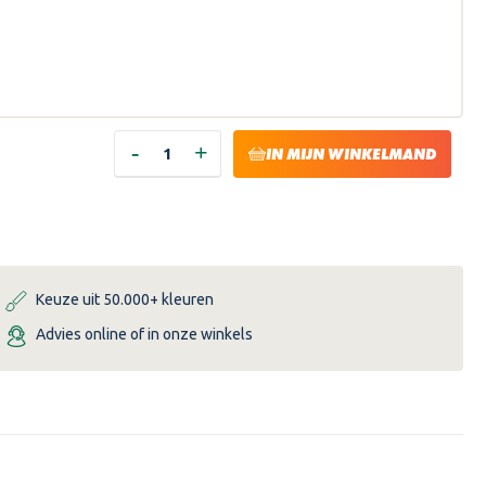
-
+
HOEVEELHEID
HOEVEELHEID
IN MIJN WINKELMAND
VERLAGEN
VERHOGEN
VAN
VAN
HISTOR
HISTOR
MY
MY
COLOR
COLOR
MUURVERF
MUURVERF
EXTRA
EXTRA
MAT
MAT
-
-
Keuze uit 50.000+ kleuren
ENCHANTING
ENCHANTING
EGGPLANT
EGGPLANT
Advies online of in onze winkels