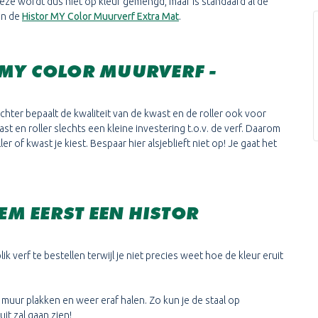
Deze wordt dus niet op kleur gemengd, maar is standaard al de
dan de
Histor MY Color Muurverf Extra Mat
.
 MY COLOR MUURVERF -
chter bepaalt de kwaliteit van de kwast en de roller ook voor
t en roller slechts een kleine investering t.o.v. de verf. Daarom
r of kwast je kiest. Bespaar hier alsjeblieft niet op! Je gaat het
EEM EERST EEN HISTOR
k verf te bestellen terwijl je niet precies weet hoe de kleur eruit
 muur plakken en weer eraf halen. Zo kun je de staal op
it zal gaan zien!