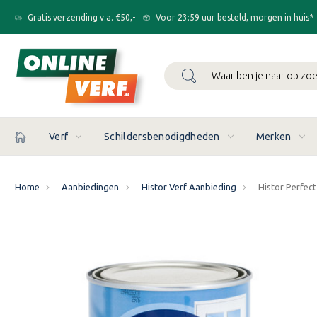
Gratis verzending v.a. €50,-
Voor 23:59 uur besteld, morgen in huis*
Zoeken
Verf
Schildersbenodigdheden
Merken
Home
Aanbiedingen
Histor Verf Aanbieding
Histor Perfect