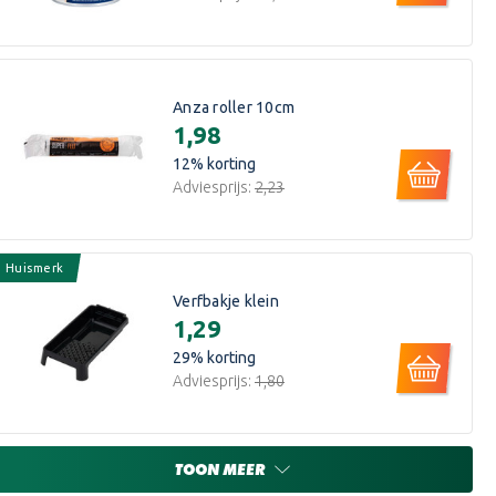
Anza roller 10cm
€1,98
12
% korting
Adviesprijs:
€2,23
Huismerk
Verfbakje klein
€1,29
29
% korting
Adviesprijs:
€1,80
TOON MEER