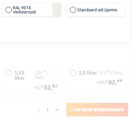
RAL 9016
Standaard wit (gemengd)
Verkeerswit
26
08
1,25
2,5 liter
(26,
/
(25,
/ liter)
liter
liter)
69
62,
98
108,
82
32,
99
55,
LN
-
+
ZN/ZX
HOEVEELHEID
HOEVEELHEID
IN MIJN WINKELMAND
VERLAGEN
VERHOGEN
VAN
VAN
HISTOR
HISTOR
PERFECT
PERFECT
FINISH
FINISH
HOUTLAK
HOUTLAK