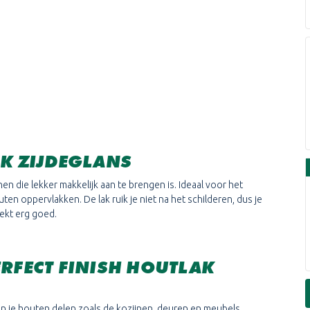
AK ZIJDEGLANS
nen die lekker makkelijk aan te brengen is. Ideaal voor het
en oppervlakken. De lak ruik je niet na het schilderen, dus je
dekt erg goed.
ERFECT FINISH HOUTLAK
un je houten delen zoals de kozijnen, deuren en meubels