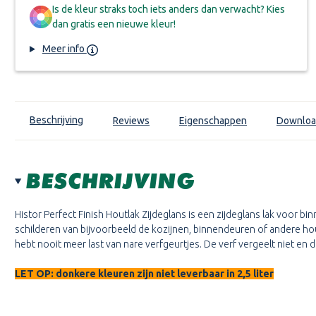
Is de kleur straks toch iets anders dan verwacht? Kies
dan gratis een nieuwe kleur!
Meer info
Beschrijving
Reviews
Eigenschappen
Downloa
BESCHRIJVING
Histor Perfect Finish Houtlak Zijdeglans is een zijdeglans lak voor bin
schilderen van bijvoorbeeld de kozijnen, binnendeuren of andere hout
hebt nooit meer last van nare verfgeurtjes. De verf vergeelt niet en 
LET OP: donkere kleuren zijn niet leverbaar in 2,5 liter