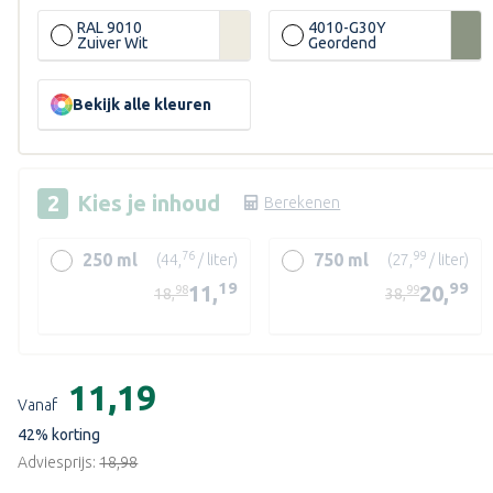
RAL 9010
4010-G30Y
Zuiver Wit
Geordend
ende
Bekijk alle kleuren
Kies je
inhoud
Berekenen
76
99
250 ml
750 ml
(44,
/ liter)
(27,
/ liter)
19
99
11,
20,
98
99
18,
38,
Huidige
voorraad:
€11,19
Vanaf
42
% korting
Adviesprijs:
€18,98