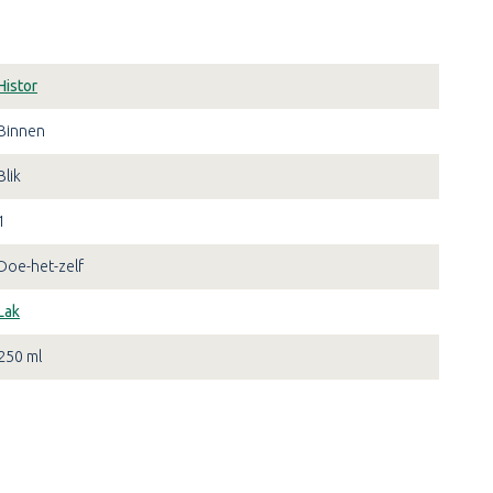
Histor
Binnen
Blik
1
Doe-het-zelf
Lak
250 ml