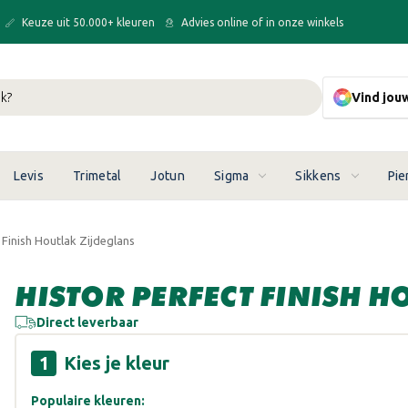
Keuze uit 50.000+ kleuren
Advies online of in onze winkels
Vind jou
Levis
Trimetal
Jotun
Sigma
Sikkens
Pie
 Finish Houtlak Zijdeglans
HISTOR PERFECT FINISH 
Direct leverbaar
Kies je kleur
Populaire kleuren: