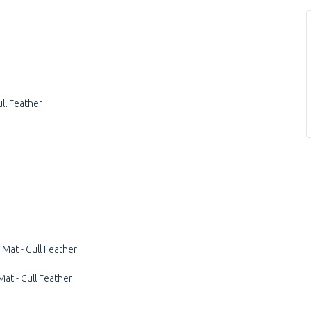
ull Feather
 Mat -
Gull Feather
Mat -
Gull Feather