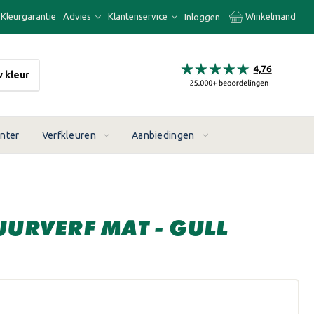
Kleurgarantie
Advies
Klantenservice
Winkelmand
Inloggen
w kleur
enter
Verfkleuren
Aanbiedingen
UURVERF MAT - GULL