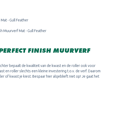
f Mat
- Gull Feather
ish Muurverf Mat
- Gull Feather
PERFECT FINISH MUURVERF
chter bepaalt de kwaliteit van de kwast en de roller ook voor
t en roller slechts een kleine investering t.o.v. de verf. Daarom
r of kwast je kiest. Bespaar hier alsjeblieft niet op! Je gaat het