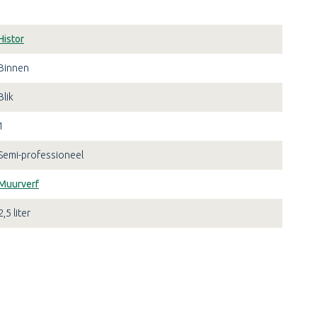
Histor
Binnen
Blik
1
Semi-professioneel
Muurverf
2,5 liter