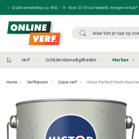
Gratis verzending v.a. €50,-
Voor 23:59 uur besteld, morgen in huis*
Zoeken
Verf
Schildersbenodigdheden
Merken
Home
Verfkleuren
Grijze verf
Histor Perfect Finish Muurver