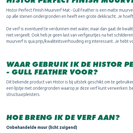
HISTOR PERFECT FINISH MUURV
Histor Perfect Finish Muurverf Mat
- Gull Feather
is een matte muurve
op alle stenen ondergronden en heeft een grote dekkracht. Je hoeft d
De verf is eventueel te verdunnen met water, maar dan gaat de kwalite
niet vergeelt. Ook heb je geen last van verfgeurtjes na het schilderen
muurverf is qua prijs/kwaliteitsverhouding erg interessant. Je hebt 
WAAR GEBRUIK IK DE HISTOR P
- GULL FEATHER
VOOR?
Dit bekende product van Histor is bij uitstek geschikt om te gebrui
een lijstje met ondergronden waarop je deze verf kunt verwerken: be
structuurpleisters.
HOE BRENG IK DE VERF AAN?
Onbehandelde muur (licht zuigend)