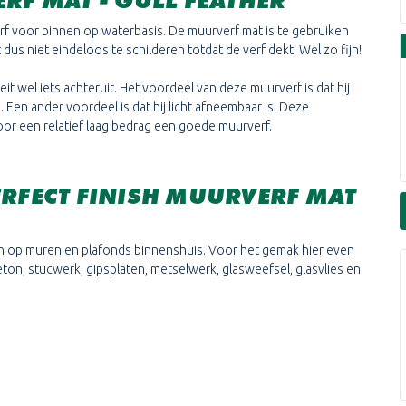
ERF MAT
- GULL FEATHER
rf voor binnen op waterbasis. De muurverf mat is te gebruiken
us niet eindeloos te schilderen totdat de verf dekt. Wel zo fijn!
it wel iets achteruit. Het voordeel van deze muurverf is dat hij
. Een ander voordeel is dat hij licht afneembaar is. Deze
voor een relatief laag bedrag een goede muurverf.
ERFECT FINISH MUURVERF MAT
ken op muren en plafonds binnenshuis. Voor het gemak hier even
ton, stucwerk, gipsplaten, metselwerk, glasweefsel, glasvlies en