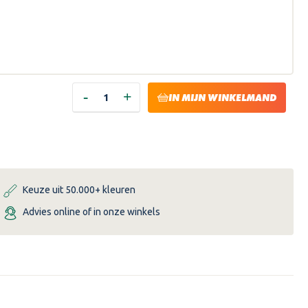
-
+
HOEVEELHEID
HOEVEELHEID
IN MIJN WINKELMAND
VERLAGEN
VERHOGEN
VAN
VAN
HISTOR
HISTOR
PERFECT
PERFECT
FINISH
FINISH
MUURVERF
MUURVERF
MAT
MAT
-
-
GULL
GULL
Keuze uit 50.000+ kleuren
FEATHER
FEATHER
Advies online of in onze winkels