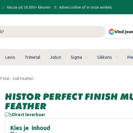
Keuze uit 50.000+ kleuren
Advies online of in onze winkels
Vind jou
Levis
Trimetal
Jotun
Sigma
Sikkens
Pi
f Mat - Gull Feather
HISTOR PERFECT FINISH M
FEATHER
Direct leverbaar
Kies je
inhoud