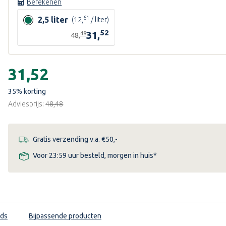
Berekenen
61
2,5 liter
(12,
/ liter)
52
31,
48
ende
48,
Huidige
voorraad:
€31,52
35
% korting
Adviesprijs:
€48,48
Gratis verzending v.a. €50,-
Voor 23:59 uur besteld, morgen in huis*
ds
Bijpassende producten