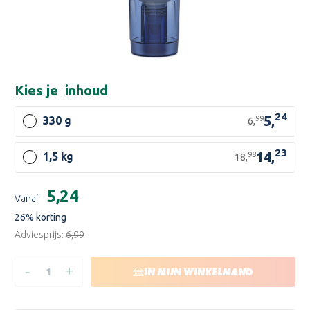
Kies je
inhoud
24
5,
99
330 g
6,
23
14,
98
1,5 kg
18,
Huidige
€5,24
Vanaf
voorraad:
26
% korting
Adviesprijs:
€6,99
-
+
HOEVEELHEID
HOEVEELHEID
IN MIJN WINKELMAND
VERLAGEN
VERHOGEN
VAN
VAN
POLYFILLA
POLYFILLA
AFWERKPLAMUUR
AFWERKPLAMUUR