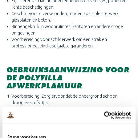
Egaliseren van kleine oneffenheden zoals krasjes, poriën en
lichte beschadigingen.
Geschikt voor diverse ondergronden zoals pleisterwerk,
gipsplaten en beton.
Binnengebruik in woonruimtes, kantoren en andere droge
omgevingen.
Voorbereiding voor schilderwerk om een strak en
professioneel eindresultaat te garanderen.
GEBRUIKSAANWIJZING VOOR
DE POLYFILLA
AFWERKPLAMUUR
Voorbereiding: Zorg ervoor dat de ondergrond schoon,
droog en stofvrij is.
Aanbrengen: Gebruik een plamuurmes of spatel om de pasta
gelijkmatig op de ondergrond te verdelen.
Uitvlakken: Strijk de plamuur glad en verwijder overtollig
materiaal voor een strak resultaat.
Drogen: Laat de pasta volledig drogen (droogtijd afhankelijk
Jouw voorkeuren