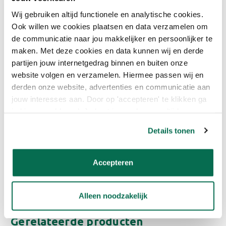
van laagdikte en omgevingstemperatuur).
Wij gebruiken altijd functionele en analytische cookies.
Schuren: Schuur lichtjes op voor een perfect egale afwerking
Ook willen we cookies plaatsen en data verzamelen om
voordat je gaat schilderen of behangen.
de communicatie naar jou makkelijker en persoonlijker te
maken. Met deze cookies en data kunnen wij en derde
BESCHIKBARE VOLUMES
partijen jouw internetgedrag binnen en buiten onze
website volgen en verzamelen. Hiermee passen wij en
Polyfilla Afwerkplamuur
- 330 g
derden onze website, advertenties en communicatie aan
Polyfilla Afwerkplamuur
- 1,5 kg
jouw interesses aan. Door op 'accepteren' te klikken ga
je hiermee akkoord. Je kunt je voorkeuren altijd weer
aanpassen. Lees er meer over in ons cookiebeleid.
POLYFILLA AFWERKPLAMUUR
Details tonen
KOPEN BIJ ONLINEVERF
Accepteren
Bestel Polyfilla Afwerkplamuur eenvoudig en snel bij Onlineverf.
Profiteer van scherpe prijzen, snelle levering en deskundig
advies voor een perfect schilderresultaat.
Alleen noodzakelijk
Gerelateerde producten