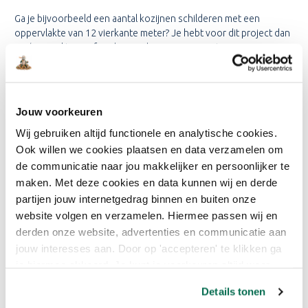
Ga je bijvoorbeeld een aantal kozijnen schilderen met een
oppervlakte van 12 vierkante meter? Je hebt voor dit project dan
12 / 12 = 1 liter verf nodig. Op deze manier weet je precies
hoeveel liter Pure & Original
Carazzo
je nodig hebt voor jouw
project.
Jouw voorkeuren
BESCHIKBARE VULUMES IN DE
Wij gebruiken altijd functionele en analytische cookies.
PURE & ORIGINAL
CARAZZO
Ook willen we cookies plaatsen en data verzamelen om
de communicatie naar jou makkelijker en persoonlijker te
Bij Onlineverf.be bieden we de Pure & Original
Carazzo
aan in
maken. Met deze cookies en data kunnen wij en derde
verschillende handige inhoudsmaten. Of je nu een kleine touch-
partijen jouw internetgedrag binnen en buiten onze
up wilt uitvoeren of een grote schilderklus gepland hebt, wij
hebben de juiste verpakkingsgrootte voor jouw behoeften. Je
website volgen en verzamelen. Hiermee passen wij en
kunt kiezen uit de volgende volumes:
derden onze website, advertenties en communicatie aan
jouw interesses aan. Door op 'accepteren' te klikken ga
Pure & Original
Carazzo
- 1 liter
je hiermee akkoord. Je kunt je voorkeuren altijd weer
Pure & Original
Carazzo
- 2,5 liter
aanpassen. Lees er meer over in ons cookiebeleid.
Details tonen