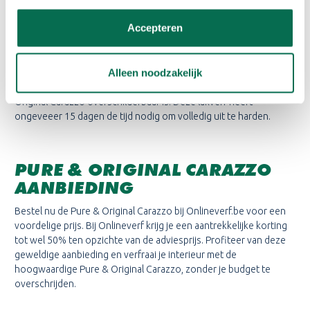
WAT IS DE DROOGTIJD VAN
Accepteren
PURE & ORIGINAL
CARAZZO
Na ongeveer 60 minuten is deze lakverf stofvrij, waardoor je
Alleen noodzakelijk
ongestoord verder kunt gaan met andere werkzaamheden.
Gemiddeld genomen duurt het ongeveer 4 uur voordat de Pure &
Original
Carazzo
overschilderbaar is. Deze lakverf heeft
ongeveeer 15 dagen de tijd nodig om volledig uit te harden.
PURE & ORIGINAL CARAZZO
AANBIEDING
Bestel nu de Pure & Original
Carazzo
bij Onlineverf.be voor een
voordelige prijs. Bij Onlineverf krijg je een aantrekkelijke korting
tot wel 50% ten opzichte van de adviesprijs. Profiteer van deze
geweldige aanbieding en verfraai je interieur met de
hoogwaardige Pure & Original
Carazzo
, zonder je budget te
overschrijden.