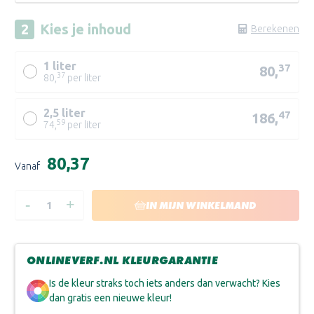
Kies je
inhoud
Berekenen
1 liter
37
80,
37
80,
per liter
2,5 liter
47
186,
59
74,
per liter
PO-
Huidige
CAO-
€80,37
Vanaf
voorraad:
P
PO-
-
+
HOEVEELHEID
HOEVEELHEID
IN MIJN WINKELMAND
CAO-
VERLAGEN
VERHOGEN
D
VAN
VAN
PURE
PURE
PO-
&
&
CAO-
ORIGINAL
ORIGINAL
ONLINEVERF.NL KLEURGARANTIE
CARAZZO
CARAZZO
TR
Is de kleur straks toch iets anders dan verwacht? Kies
dan gratis een nieuwe kleur!