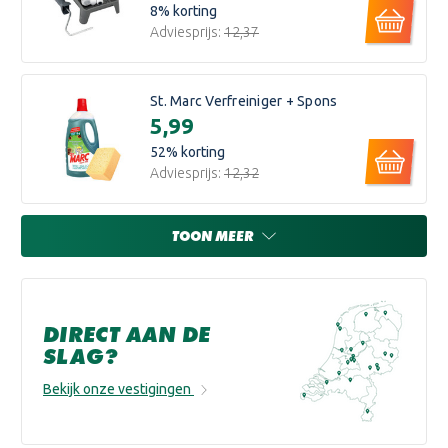
8
% korting
Adviesprijs:
€12,37
St. Marc Verfreiniger + Spons
€5,99
52
% korting
Adviesprijs:
€12,32
TOON MEER
DIRECT AAN DE
SLAG?
Bekijk onze vestigingen