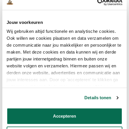
schuurbaar als overschilderbaar te zijn. Deze Repair Care Super
Finish 2 in 1 Dry Flex SF is geen uitzondering op deze regel. Je
zult 7 – 10 minuten nodig hebben om het product te verwerken.
Bij een gemiddelde temperatuur van 20 graden Celsius duurt het
Jouw voorkeuren
30 minuten voordat deze plamuur voor hout zowel schuur als
Wij gebruiken altijd functionele en analytische cookies.
overschilderbaar is. Dit Finish Care product heeft een uur nodig
Ook willen we cookies plaatsen en data verzamelen om
bij lagere temperaturen van bijvoorbeeld 5 graden Celsius om
de communicatie naar jou makkelijker en persoonlijker te
goed te drogen.
maken. Met deze cookies en data kunnen wij en derde
* Dit is een indicatie voor een reparatie bij 20
º
C. De uitharding kan
partijen jouw internetgedrag binnen en buiten onze
afwijken door o.a. schommelingen in temperatuur, laagdikte en
website volgen en verzamelen. Hiermee passen wij en
luchtvochtigheid.
derden onze website, advertenties en communicatie aan
jouw interesses aan. Door op 'accepteren' te klikken ga
Lees meer
je hiermee akkoord. Je kunt je voorkeuren altijd weer
aanpassen. Lees er meer over in ons cookiebeleid.
Details tonen
Eigenschappen
Accepteren
Reviews