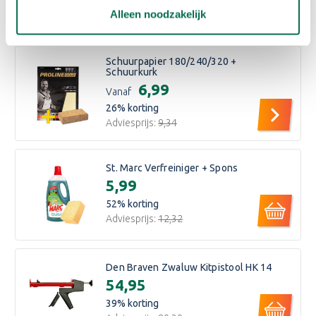
Alleen noodzakelijk
Bijpassende producten
Schuurpapier 180/240/320 +
Schuurkurk
€6,99
Vanaf
26
% korting
Adviesprijs:
€9,34
St. Marc Verfreiniger + Spons
€5,99
52
% korting
Adviesprijs:
€12,32
Den Braven Zwaluw Kitpistool HK 14
€54,95
39
% korting