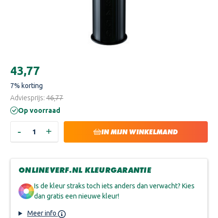
Huidige
€43,77
voorraad:
7
% korting
Adviesprijs:
€46,77
Op voorraad
-
+
HOEVEELHEID
HOEVEELHEID
IN MIJN WINKELMAND
VERLAGEN
VERHOGEN
VAN
VAN
REPAIR
REPAIR
CARE
CARE
DRY
DRY
ONLINEVERF.NL KLEURGARANTIE
FLEX
FLEX
SF
SF
2
2
Is de kleur straks toch iets anders dan verwacht? Kies
IN
IN
dan gratis een nieuwe kleur!
1
1
150
150
ML
ML
Meer info