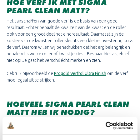
HOE VERF IK MET SIGMA
PEARL CLEAN MATT?
Het aanschaffen van goede verf is de basis van een goed
resultaat. Echter bepaalt de kwaliteit van de kwast en de roller
ook voor een groot deel het eindresultaat. Daarnaast zijn de
kosten van de kwast en roller slechts een kleine investering t.o.v.
de verf. Daarom willen wij benadrukken dat het erg belangrijk en
bepalend is welke roller of kwast je kiest. Bespaar hier alsjeblieft
niet op! Je gaat het verschil écht merken en zien.
Gebruik bijvoorbeeld de
Progold Verfrol Ultra Finish
om de verf
mooi egaal uit te strijken.
HOEVEEL SIGMA PEARL CLEAN
MATT HEB IK NODIG?
Allereerst is het belangrijk te benoemen dat wij aanraden twee
lagen verf aan te brengen. Het rendement van de verf is voor één
laag.