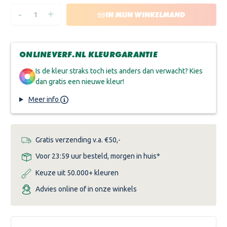
-
+
HOEVEELHEID
HOEVEELHEID
IN MIJN WINKELMAND
VERLAGEN
VERHOGEN
VAN
VAN
SIGMA
SIGMA
PEARL
PEARL
CLEAN
CLEAN
ONLINEVERF.NL KLEURGARANTIE
MATT
MATT
Is de kleur straks toch iets anders dan verwacht? Kies
dan gratis een nieuwe kleur!
Meer info
Gratis verzending v.a. €50,-
Voor 23:59 uur besteld, morgen in huis*
Keuze uit 50.000+ kleuren
Advies online of in onze winkels