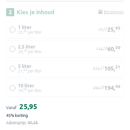
Kies je
inhoud
Berekenen
1 liter
95
25,
15
47,
95
25,
per liter
2,5 liter
50
60,
18
110,
20
24,
per liter
5 liter
21
105,
17
212,
04
21,
per liter
10 liter
96
194,
08
393,
50
19,
per liter
WIT/WN
Huidige
€25,95
ZN
Vanaf
voorraad:
45
% korting
Adviesprijs:
€47,15