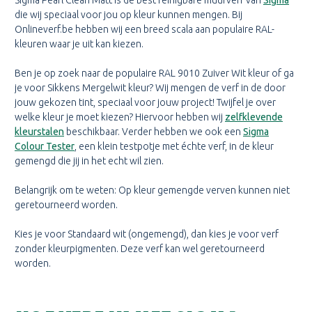
Sigma Pearl Clean Matt is de best reinigbare muurverf van
Sigma
die wij speciaal voor jou op kleur kunnen mengen. Bij
Onlineverf.be hebben wij een breed scala aan populaire RAL-
kleuren waar je uit kan kiezen.
Ben je op zoek naar de populaire RAL 9010 Zuiver Wit kleur of ga
je voor Sikkens Mergelwit kleur? Wij mengen de verf in de door
jouw gekozen tint, speciaal voor jouw project! Twijfel je over
welke kleur je moet kiezen? Hiervoor hebben wij
zelfklevende
kleurstalen
beschikbaar. Verder hebben we ook een
Sigma
Colour Tester
, een klein testpotje met échte verf, in de kleur
gemengd die jij in het echt wil zien.
Belangrijk om te weten: Op kleur gemengde verven kunnen niet
geretourneerd worden.
Kies je voor Standaard wit (ongemengd), dan kies je voor verf
zonder kleurpigmenten. Deze verf kan wel geretourneerd
worden.